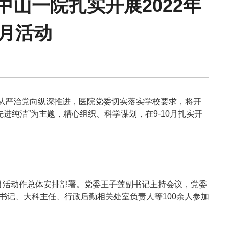
山一院扎实开展2022年
静脉输液
结果领取、电子病历打印
月活动
证明书、病假单盖章
联网医院复诊
科（MDT)诊疗办理流程
办理入院手续
严治党向纵深推进，医院党委切实落实学校要求，将开
进纯洁”为主题，精心组织、科学谋划，在9-10月扎实开
服务及提供地点
月活动作总体安排部署。党委王子莲副书记主持会议，党委
书记、大科主任、行政后勤相关处室负责人等100余人参加