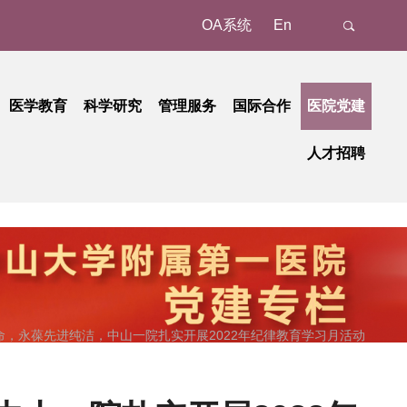
OA系统
En
医学教育
科学研究
管理服务
国际合作
医院党建
态
名认证、注册
教育动态
科研动态
树立和践行正确政绩观学习教育
管理成果
外事动态
人才招聘
新
预约/挂号
本科教育
研究平台
中央八项规定精神学习教育
国家级
外事故事
正在进行的招聘
招聘公告
地
就诊报到
研究生教育
研究团队
省部级
党纪学习教育
国际合作
招聘相关重要通知
招聘系统
动
候诊区候诊
继续教育
学习贯彻习近平新时代中国特色社会主义思想主题教育
重要成果
厅局级
历史招聘信息
招聘动态
交费、退费
学习贯彻党的二十大精神
校级
清单和电子票据获取
基层党建
检查
廉洁教育
命，永葆先进纯洁，中山一院扎实开展2022年纪律教育学习月活动
取药
职工之家
血、注射、治疗
青年时空