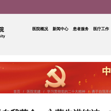
医院概况
新闻中心
患者服务
医疗工作
医院介绍
医院新闻
门诊就医指南
医疗动
实
现任领导
媒体聚焦
患者中心
技术创
品牌文化
学术活动
出诊查询
护理天
医院公告
专科介绍
专题活
采购公告
专家介绍
综合信息
活动简讯
健康科普
门诊收费
期刊中心
相关文件
首页
/
医院党建
/
学习贯彻党的二十大精神
/
勇于自我革
民主管理
工会活动
抽