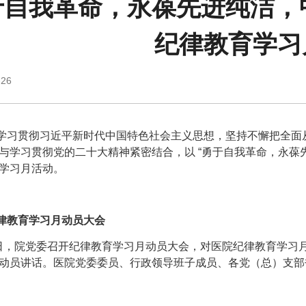
于自我革命，永葆先进纯洁，中
会员服务
检验/检查
纪律教育学习
疾病诊断
-26
互
疑难疾病多学
习贯彻习近平新时代中国特色社会主义思想，坚持不懈把全面从
与学习贯彻党的二十大精神紧密结合，以 “勇于自我革命，永葆先
便民
学习月活动。
律教育学习月动员大会
，院党委召开纪律教育学习月动员大会，对医院纪律教育学习
动员讲话。医院党委委员、行政领导班子成员、各党（总）支部