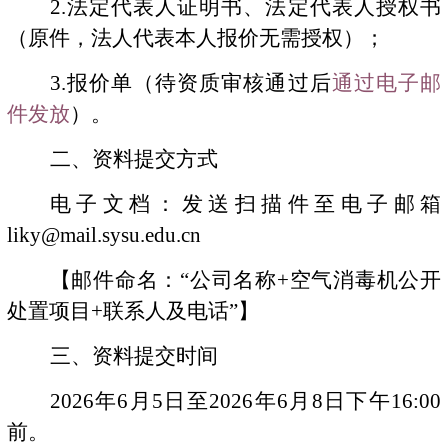
2.
法定代表人证明书、法定代表人授权书
（原件，法人代表本人报价无需授权）；
3.
报价单（待资质审核通过后
通过电子邮
件发放
）。
二、资料提交方式
电子文档：发送扫描件至电子邮箱
liky@mail.sysu.edu.cn
【邮件命名：“公司名称
+
空气消毒机公开
处置项目
+
联系人及电话”】
三、
资料提交
时间
2026
年
6
月5日至
2026
年
6
月
8
日下午
16:00
前。