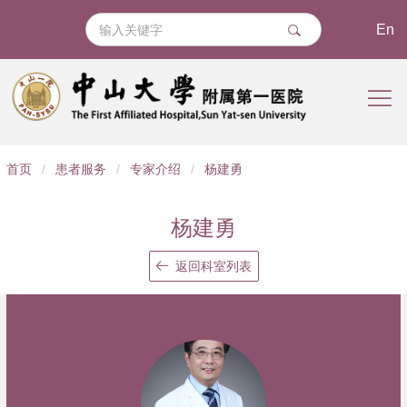
En
导
首页
/
患者服务
/
专家介绍
/
杨建勇
航
痕
杨建勇
迹
返回科室列表