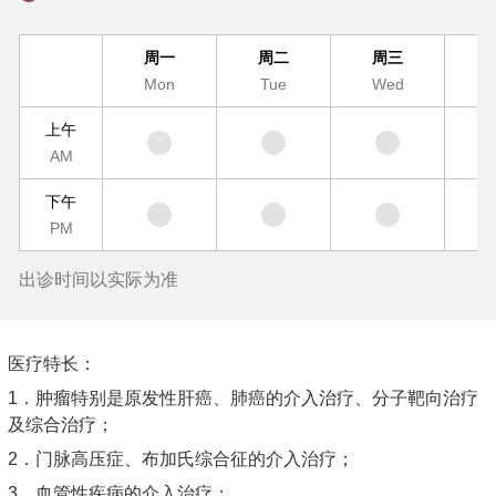
周一
周二
周三
Mon
Tue
Wed
T
上午
AM
下午
PM
出诊时间以实际为准
医疗特长：
1．肿瘤特别是原发性肝癌、肺癌的介入治疗、分子靶向治疗
及综合治疗；
2．门脉高压症、布加氏综合征的介入治疗；
3．血管性疾病的介入治疗；