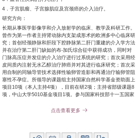
4．子宫肌瘤、子宫腺肌症及宫颈癌的介入治疗。
研究方向：
长期从事医学影像学和介入放射学的临床、教学及科研工作。
曾作为第一作者主持肾动脉内支架成形术的欧洲多中心临床研
究；首创经颈静脉和肝段下腔静脉第二肝门重建的介入学方法
并在治疗第二肝门缺如的布-加氏综合征中获得成功，同时对
门脉高压症并发症的介入治疗进行过系统的研究；首次采用经
皮间质内注射无水乙醇治疗肺癌并对其进行临床研究；首次采
用自制的同轴导管技术选择性输卵管造影和再通治疗输卵管阻
塞性不孕症。所领导的课题组主持国家自然科学基金资助面上
项目10项（本人主持4项），目前在研2项；主持省部级课题8
项，中山大学5010基金项目1项。参与国家科技部十一五国家
科技支撑计划重点项目1项(《脑血管疾病的早期综合影像诊断
和比较影像学研究》)。
点击查看更多
目前主要研究肝癌、肺癌的分子靶向治疗及综合治疗。
主要教育和工作经历：
1978年09月至1983年07月在原同济医科大学医学系学习并获