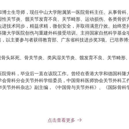
和博士生导师，现任中山大学附属第一医院骨科主任。从事骨科、
湿性关节炎、髋关节发育不良、关节畸形、运动损伤、各类骨折
先进技术同步，精益求精，微创安全，并取得满意疗效。始终坚
科隆大学医院创伤与重建外科接受培训。主持国家自然科学基金项
篇，以主要参与者获得教育部、广东省科技进步奖3项。已培养博士
股骨头坏死、骨关节炎、类风湿关节炎、髋发育不良、关节畸形、
医院骨科，毕业后一直在该院工作。曾经在香港大学和德国科隆
学会骨科分会关节外科学组委员，中国骨科医师协会关节外科工
华关节外科杂志》副主编，《中国骨与关节外科》、《国际骨科
点击查看更多