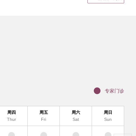
静脉输液
结果领取、电子病历打印
证明书、病假单盖章
联网医院复诊
科（MDT)诊疗办理流程
办理入院手续
服务及提供地点
专家门诊
周四
周五
周六
周日
Thur
Fri
Sat
Sun