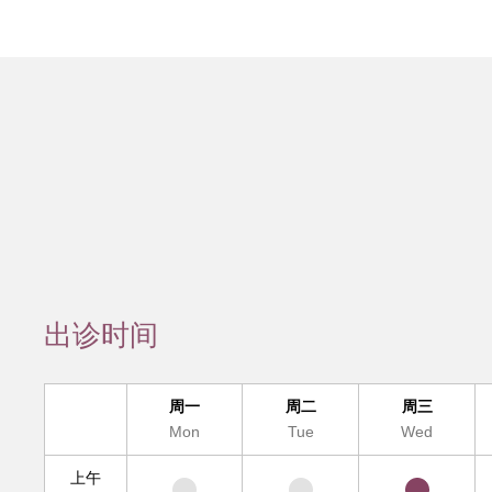
会员服务
检验/检查
疾病诊断
互
疑难疾病多学
便民
出诊时间
周一
周二
周三
Mon
Tue
Wed
上午