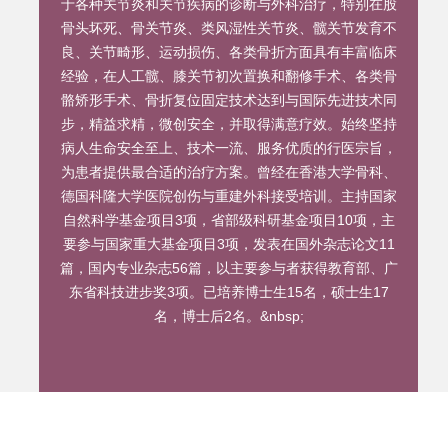
于各种关节炎和关节疾病的诊断与外科治疗，特别在股
骨头坏死、骨关节炎、类风湿性关节炎、髋关节发育不
良、关节畸形、运动损伤、各类骨折方面具有丰富临床
经验，在人工髋、膝关节初次置换和翻修手术、各类骨
骼矫形手术、骨折复位固定技术达到与国际先进技术同
步，精益求精，微创安全，并取得满意疗效。始终坚持
病人生命安全至上、技术一流、服务优质的行医宗旨，
为患者提供最合适的治疗方案。曾经在香港大学骨科、
德国科隆大学医院创伤与重建外科接受培训。主持国家
自然科学基金项目3项，省部级科研基金项目10项，主
要参与国家重大基金项目3项，发表在国外杂志论文11
篇，国内专业杂志56篇，以主要参与者获得教育部、广
东省科技进步奖3项。已培养博士生15名，硕士生17
名，博士后2名。&nbsp;