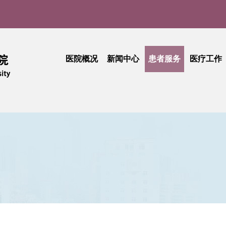
医院概况
新闻中心
患者服务
医疗工作
医院介绍
医院新闻
门诊就医指南
医疗动
实
现任领导
媒体聚焦
患者中心
技术创
品牌文化
学术活动
出诊查询
护理天
医院公告
专科介绍
专题活
采购公告
专家介绍
综合信息
活动简讯
健康科普
门诊收费
期刊中心
相关文件
民主管理
工会活动
抽