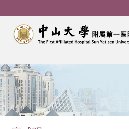
导
航
痕