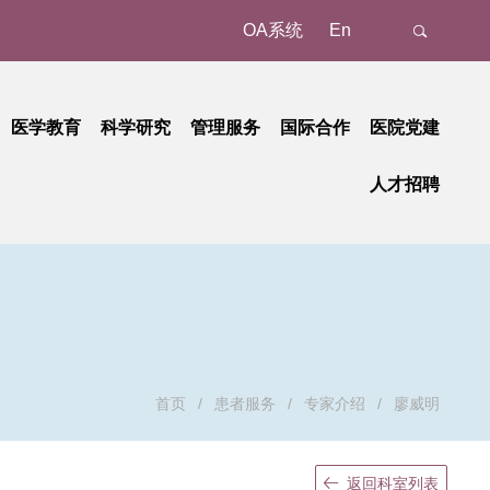
OA系统
En
医学教育
科学研究
管理服务
国际合作
医院党建
态
名认证、注册
教育动态
科研动态
树立和践行正确政绩观学习教育
管理成果
外事动态
人才招聘
新
预约/挂号
本科教育
研究平台
中央八项规定精神学习教育
国家级
外事故事
正在进行的招聘
招聘公告
地
就诊报到
研究生教育
研究团队
省部级
党纪学习教育
国际合作
招聘相关重要通知
招聘系统
动
候诊区候诊
继续教育
学习贯彻习近平新时代中国特色社会主义思想主题教育
重要成果
厅局级
历史招聘信息
招聘动态
交费、退费
学习贯彻党的二十大精神
校级
清单和电子票据获取
基层党建
检查
廉洁教育
首页
/
患者服务
/
专家介绍
/
廖威明
取药
职工之家
血、注射、治疗
青年时空
返回科室列表