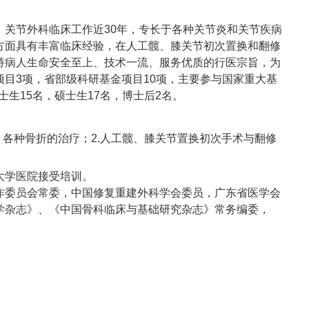
关节外科临床工作近30年，专长于各种关节炎和关节疾病
方面具有丰富临床经验，在人工髋、膝关节初次置换和翻修
持病人生命安全至上、技术一流、服务优质的行医宗旨，为
目3项，省部级科研基金项目10项，主要参与国家重大基
生15名，硕士生17名，博士后2名。
各种骨折的治疗；2.人工髋、膝关节置换初次手术与翻修
大学医院接受培训。
作委员会常委，中国修复重建外科学会委员，广东省医学会
学杂志》、《中国骨科临床与基础研究杂志》常务编委，