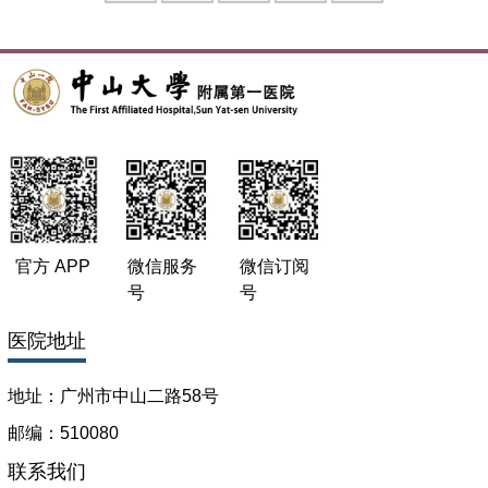
Xiang Si, Hailin Xu, Juan Chen, Jiangfeng Wu, Minying
Chen, Zimeng Liu,Ziyi Jiang, Xiangdong Guan（通讯作
者）：INFERIOR VENA CAVA VARIATION CANNOT
ACCURATELY PREDICT FLUID RESPONSIVENESS: A
META-ANALYSIS. Crit Care Med. 2016Dec;44(12 Suppl
1):124.
Xiang Si, Jiangfeng Wu, Juan Chen, Minying Chen, Zimeng
Liu,Yongjun Liu, Ziyi Jiang, Xiangdong Guan（通讯作者）：
THE EFFECT OF SYSTOLIC CARDIAC FUNCTION ON
PREDICTING FLUID RESPONSIVENESS IN THE
官方 APP
微信服务
微信订阅
CRITICALLY ILL. Crit Care Med. 2016 Dec;44(12 Suppl
号
号
1):129.
医院地址
Xiang Si, Daiyin Cao, Jianfeng Wu, Juan Chen, Zimeng
Liu, Minying Chen,Ouyang Bin, Xiangdong Guan（通讯作
地址：广州市中山二路58号
者）:Meta-Analysis of Invasive versus Non-Invasive
Techniques to Predict Fluid Responsiveness by Passive Leg
邮编：510080
Raising in the Critically Ill. International Journal of Clinical
联系我们
Medicine.November 22,2016 Vol.7 No.11:736-747.