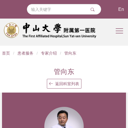
En
导
首页
/
患者服务
/
专家介绍
/
管向东
航
痕
管向东
迹
返回科室列表