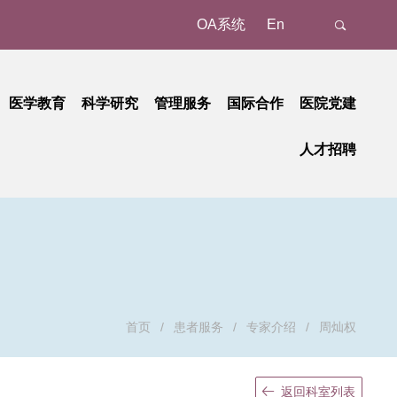
OA系统
En
医学教育
科学研究
管理服务
国际合作
医院党建
态
名认证、注册
教育动态
科研动态
树立和践行正确政绩观学习教育
管理成果
外事动态
人才招聘
新
预约/挂号
本科教育
研究平台
中央八项规定精神学习教育
国家级
外事故事
正在进行的招聘
招聘公告
地
就诊报到
研究生教育
研究团队
省部级
党纪学习教育
国际合作
招聘相关重要通知
招聘系统
动
候诊区候诊
继续教育
学习贯彻习近平新时代中国特色社会主义思想主题教育
重要成果
厅局级
历史招聘信息
招聘动态
交费、退费
学习贯彻党的二十大精神
校级
清单和电子票据获取
基层党建
检查
廉洁教育
首页
/
患者服务
/
专家介绍
/
周灿权
取药
职工之家
血、注射、治疗
青年时空
返回科室列表