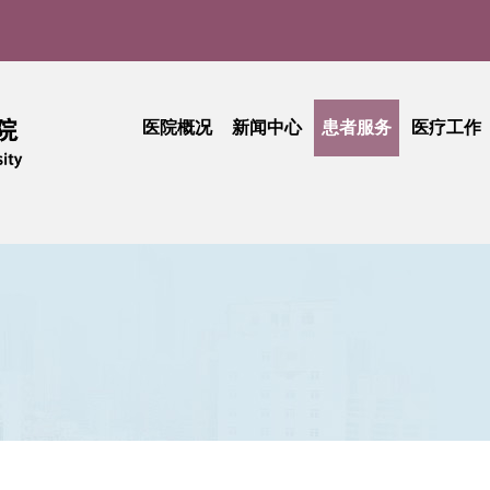
医院概况
新闻中心
患者服务
医疗工作
医院介绍
医院新闻
门诊就医指南
医疗动
实
现任领导
媒体聚焦
患者中心
技术创
品牌文化
学术活动
出诊查询
护理天
医院公告
专科介绍
专题活
采购公告
专家介绍
综合信息
活动简讯
健康科普
门诊收费
期刊中心
相关文件
民主管理
工会活动
抽