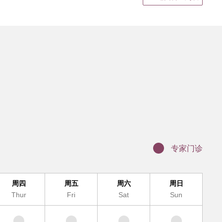
静脉输液
结果领取、电子病历打印
证明书、病假单盖章
联网医院复诊
科（MDT)诊疗办理流程
办理入院手续
服务及提供地点
专家门诊
周四
周五
周六
周日
Thur
Fri
Sat
Sun