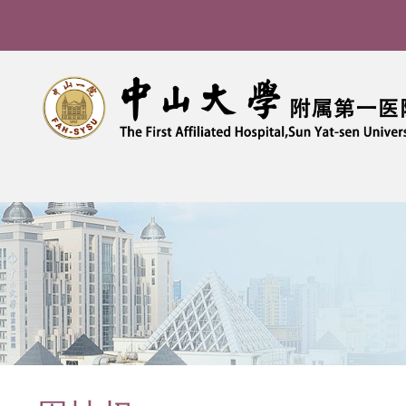
导
航
痕