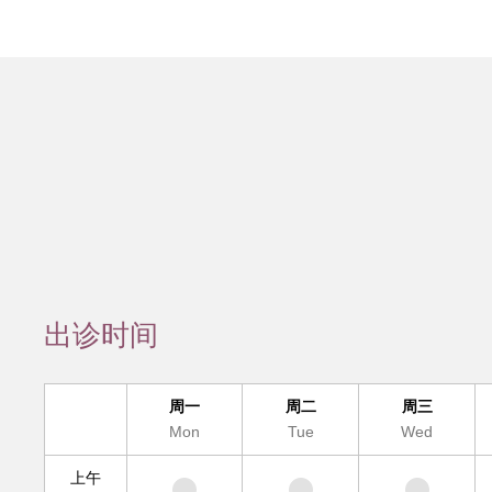
会员服务
检验/检查
疾病诊断
互
疑难疾病多学
便民
出诊时间
周一
周二
周三
Mon
Tue
Wed
上午