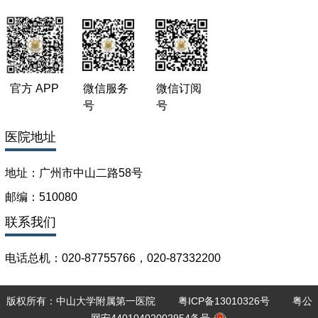
主要教育和工作经历：
1979、9—1982、7 中山医科大学硕士研究生毕业
1982、7— 至今 中山大学附属第一医院胃肠胰外科工作
官方 APP
微信服务
微信订阅
1991、1—7 香港大学医学院进修
号
号
1992、12—1993、3 日本长崎大学任客座研究员
医院地址
1994、12 中山大学附属第一医院 破格晋升教授、主任
医师
地址：广州市中山二路58号
1998、3－ 2002、3 中山大学附属第一医院普通外科主任兼
胃肠胰专科主任
邮编：510080
1996、6—2000、6 中山大学附属第一医院常务副院长
联系我们
2000、6—2004、12 中山大学附属第一医院院长
电话总机：020-87755766，020-87332200
2004、6—2008、7 中山大学胃癌诊治研究中心主任
2005、9—2011、12 中山大学附属第一医院胃肠胰外科首席
学术带头人
版权所有：中山大学附属第一医院
粤ICP备13010326号
粤公