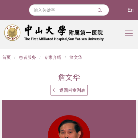
En
导
首页
/
患者服务
/
专家介绍
/
詹文华
航
痕
詹文华
迹
返回科室列表