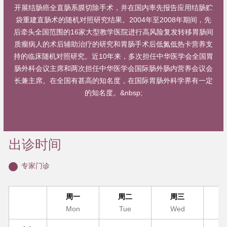
开展结肠癌全直肠系膜切除手术，并在国内率先报告应用结肠贮
袋重建直肠术的随机对照研究结果。2004年至2008年期间，先
后牵头全国范围的16家大型教学医院进行高风险复发转移胃肠间
质瘤病人的术后辅助治疗的研究和胃肠手术后低氮低热卡营养支
持的临床随机对照研究。近10年来，多次担任中华医学会全国胃
肠外科会议主席和两次担任中华医学会国际肠外肠内营养会议会
长兼主席。在全国有甚高的知名度，在国际胃肠外科学界有一定
的知名度。&nbsp;
出诊时间
专家门诊
周一
周二
周三
Mon
Tue
Wed
T