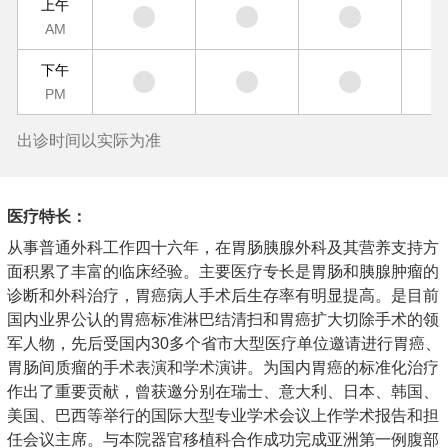
上午
AM
下午
PM
出诊时间以实际为准
医疗特长：
从事普通外科工作四十六年，在胃肠胰腺外科及其营养支持方
面积累了丰富的临床经验。主要医疗专长是胃肠和胰腺肿瘤的
诊断和外科治疗，胃癌病人手术后生存率有明显提高。是目前
国内业界公认的胃癌标准淋巴结清扫和胃癌扩大切除手术的领
军人物，先后受国内30多个省市大型医疗单位邀请进行胃癌、
胃肠间质瘤的手术表演和学术演讲。为国内胃癌的标准化治疗
作出了重要贡献，曾获邀分别在瑞士、意大利、日本、韩国、
美国、巴西等举行的国际大型专业学术会议上作学术报告和担
任会议主席。与本院器官移植科合作成功完成亚洲第一例腹部