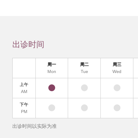
会员服务
检验/检查
疾病诊断
互
出诊时间
疑难疾病多学
周一
周二
周三
便民
Mon
Tue
Wed
上午
AM
下午
PM
出诊时间以实际为准