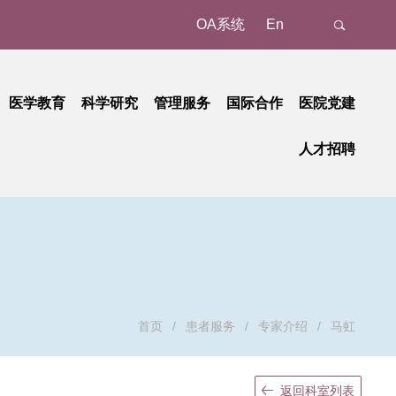
OA系统
En
医学教育
科学研究
管理服务
国际合作
医院党建
态
名认证、注册
教育动态
科研动态
树立和践行正确政绩观学习教育
管理成果
外事动态
人才招聘
新
预约/挂号
本科教育
研究平台
中央八项规定精神学习教育
国家级
外事故事
正在进行的招聘
招聘公告
地
就诊报到
研究生教育
研究团队
省部级
党纪学习教育
国际合作
招聘相关重要通知
招聘系统
动
候诊区候诊
继续教育
学习贯彻习近平新时代中国特色社会主义思想主题教育
重要成果
厅局级
历史招聘信息
招聘动态
交费、退费
学习贯彻党的二十大精神
校级
清单和电子票据获取
基层党建
检查
廉洁教育
首页
/
患者服务
/
专家介绍
/
马虹
取药
职工之家
血、注射、治疗
青年时空
返回科室列表