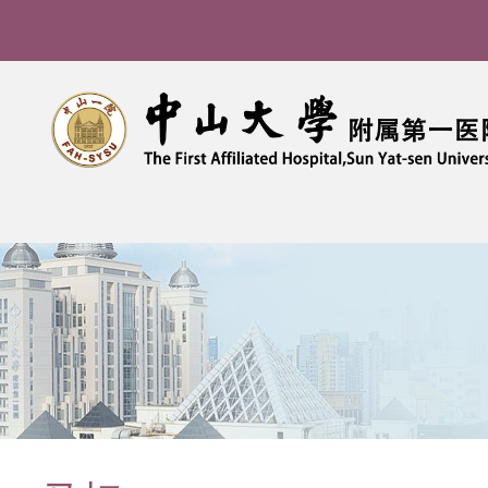
导
航
痕