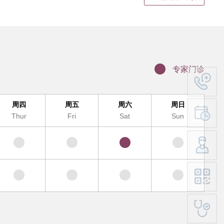
静脉输液
结果领取、电子病历打印
证明书、病假单盖章
联网医院复诊
专家门诊
科（MDT)诊疗办理流程
办理入院手续
周四
周五
周六
周日
服务及提供地点
Thur
Fri
Sat
Sun