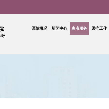
医院概况
新闻中心
患者服务
医疗工作
医院介绍
医院新闻
门诊就医指南
医疗动
实
现任领导
媒体聚焦
患者中心
技术创
品牌文化
学术活动
出诊查询
护理天
医院公告
专科介绍
专题活
采购公告
专家介绍
综合信息
活动简讯
健康科普
门诊收费
期刊中心
相关文件
民主管理
工会活动
抽