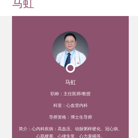
马虹
迹
马虹
职称：
主任医师/教授
科室：
心血管内科
导师资格：
博士生导师
简介：
心内科疾病：高血压、动脉粥样硬化、冠心病、
心肌梗塞、心律失常、心力衰竭等。