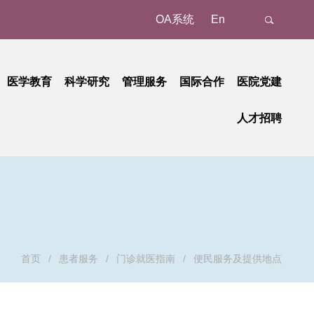
OA系统
En
医学教育
科学研究
管理服务
国际合作
医院党建
态
名认证、注册
教育动态
科研动态
树立和践行正确政绩观学习教育
管理成果
外事动态
人才招聘
新
预约/挂号
本科教育
研究平台
中央八项规定精神学习教育
国家级
外事故事
正在进行的招聘
招聘公告
地
就诊报到
研究生教育
研究团队
省部级
党纪学习教育
国际合作
招聘相关重要通知
招聘系统
动
候诊区候诊
继续教育
学习贯彻习近平新时代中国特色社会主义思想主题教育
重要成果
厅局级
历史招聘信息
招聘动态
交费、退费
学习贯彻党的二十大精神
校级
清单和电子票据获取
基层党建
检查
廉洁教育
首页
/
患者服务
/
门诊就医指南
/
便民服务及提供地点
取药
职工之家
血、注射、治疗
青年时空