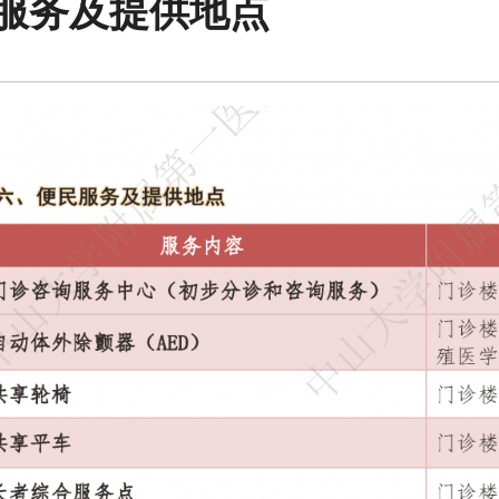
服务及提供地点
会员服务
检验/检查
疾病诊断
互
疑难疾病多学
便民