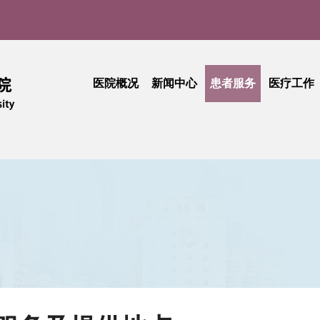
医院概况
新闻中心
患者服务
医疗工作
医院介绍
医院新闻
门诊就医指南
医疗动
实
现任领导
媒体聚焦
患者中心
技术创
品牌文化
学术活动
出诊查询
护理天
医院公告
专科介绍
专题活
采购公告
专家介绍
综合信息
活动简讯
健康科普
门诊收费
期刊中心
相关文件
民主管理
工会活动
抽