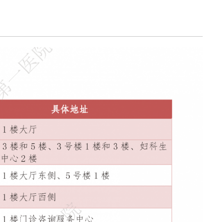
静脉输液
结果领取、电子病历打印
证明书、病假单盖章
联网医院复诊
科（MDT)诊疗办理流程
办理入院手续
服务及提供地点