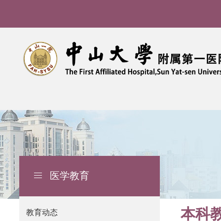
医学教育
导
航
痕
本科
教育动态