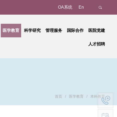
OA系统
En
医学教育
科学研究
管理服务
国际合作
医院党建
态
名认证、注册
教育动态
科研动态
树立和践行正确政绩观学习教育
管理成果
外事动态
人才招聘
新
预约/挂号
本科教育
研究平台
中央八项规定精神学习教育
国家级
外事故事
正在进行的招聘
招聘公告
地
就诊报到
研究生教育
研究团队
省部级
党纪学习教育
国际合作
招聘相关重要通知
招聘系统
动
候诊区候诊
继续教育
学习贯彻习近平新时代中国特色社会主义思想主题教育
重要成果
厅局级
历史招聘信息
招聘动态
交费、退费
学习贯彻党的二十大精神
校级
清单和电子票据获取
基层党建
检查
廉洁教育
首页
/
医学教育
/
本科教育
取药
职工之家
血、注射、治疗
青年时空