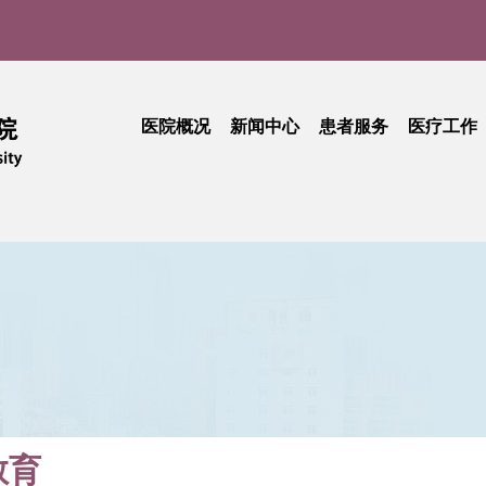
医院概况
新闻中心
患者服务
医疗工作
医院介绍
医院新闻
门诊就医指南
医疗动
实
现任领导
媒体聚焦
患者中心
技术创
品牌文化
学术活动
出诊查询
护理天
医院公告
专科介绍
专题活
采购公告
专家介绍
综合信息
活动简讯
健康科普
门诊收费
期刊中心
相关文件
民主管理
工会活动
抽
教育