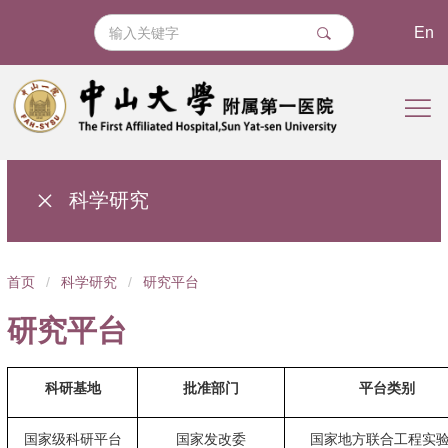
En
科学研究
导
首页
/
科学研究
/
研究平台
航
研究平台
痕
迹
科研基地
批准部门
平台类别
国家级科研平台
国家发改委
国家地方联合工程实