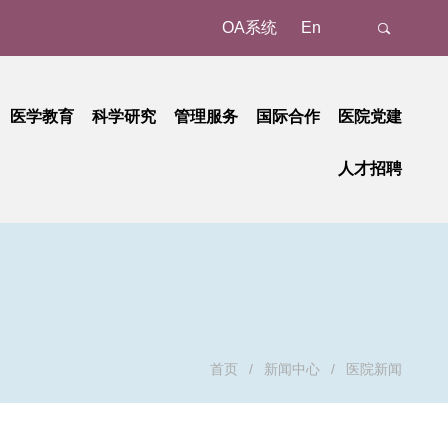
OA系统
En
医学教育
科学研究
管理服务
国际合作
医院党建
态
名认证、注册
教育动态
科研动态
树立和践行正确政绩观学习教育
管理成果
外事动态
人才招聘
新
预约/挂号
本科教育
研究平台
中央八项规定精神学习教育
国家级
外事故事
正在进行的招聘
招聘公告
地
就诊报到
研究生教育
研究团队
省部级
党纪学习教育
国际合作
招聘相关重要通知
招聘系统
动
候诊区候诊
继续教育
学习贯彻习近平新时代中国特色社会主义思想主题教育
重要成果
厅局级
历史招聘信息
招聘动态
交费、退费
学习贯彻党的二十大精神
校级
清单和电子票据获取
基层党建
检查
廉洁教育
首页
/
新闻中心
/
医院新闻
取药
职工之家
血、注射、治疗
青年时空