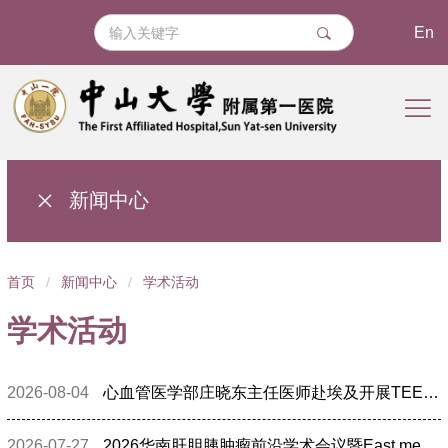
En
新闻中心
导
首页
/
新闻中心
/
学术活动
航
学术活动
痕
迹
2026-08-04
心血管医学部庄晓东主任医师赴埃及开展TEER技术带教
2026-07-27
2026华南肝胆胰肿瘤前沿学术会议暨East meets West in HPB Oncology召开