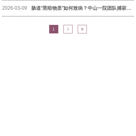
2026-03-09
肠道“黑暗物质”如何致病？中山一院团队捕获关键真菌，揭示其加剧结肠炎机制
分
1


页