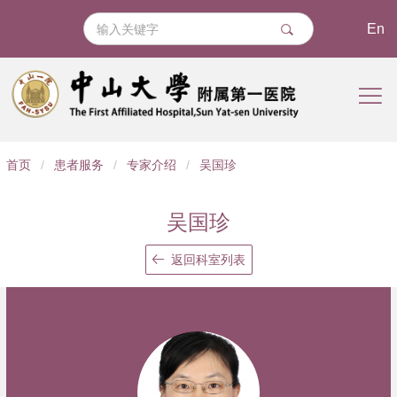
En
导
首页
/
患者服务
/
专家介绍
/
吴国珍
航
痕
吴国珍
迹
返回科室列表