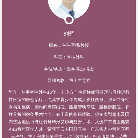
刘辉
职称：
主任医师/教授
科室：
脊柱外科
学位/学历：
医学博士/博士
导师资格：
博士生导师
简介：
从事脊柱外科16年。主攻方向为脊柱侧弯畸形与脊柱退行
性疾病的微创治疗，尤其在青少年与成人脊柱侧弯、强直性脊柱
炎与颈椎病、腰椎间盘突出症、腰椎管狭窄症、腰椎滑脱症、脊
柱骨折的微创手术治疗上有丰富的临床经验。曾多次到越南及国
内贫困地区行脊柱侧弯畸形义诊与慈善手术。入选广东省卫健委
杰出青年医学人才、荣获平安中国好医生、广东实力中青年医师
等称号。主刀完成各项手术，治疗效果好，患者康复快，花费