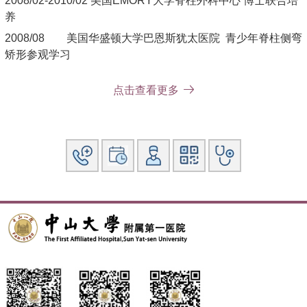
2008/02-2010/02 美国EMORY大学脊柱外科中心 博士联合培
养
2008/08 美国华盛顿大学巴恩斯犹太医院 青少年脊柱侧弯
矫形参观学习
2009/01 美国加州大学三藩市分校医疗中心 成人脊柱侧弯
点击查看更多
矫形参观学习
2011/03 美国迈阿密大学儿童医院脊柱中心 脊柱侧弯矫形
学习班
2011/09-2011/11 北京大学第三医院骨科-AOSpine国内临床
培训基地（寰枢椎疾病、颈人工椎间盘置换、脊柱后凸畸形矫
治专项研修）
学术任职：
国际矫形与创伤外科学会（SICOT）会员
AOSpine国际会员、中国区青年讲师
中华医学会骨科分会微创骨科学组青年委员
广东省医学会脊柱分会脊柱畸形学组委员