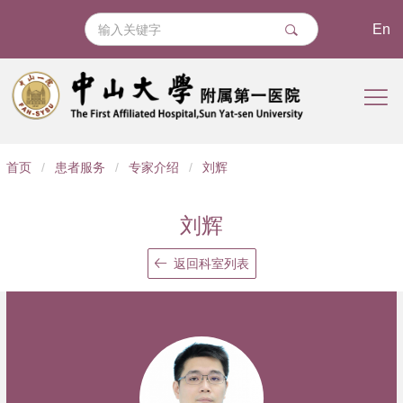
En
导
首页
/
患者服务
/
专家介绍
/
刘辉
航
痕
刘辉
迹
返回科室列表