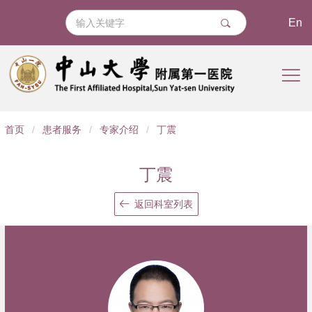
En
导
首页
/
患者服务
/
专家介绍
/
丁震
航
痕
丁震
迹
返回科室列表