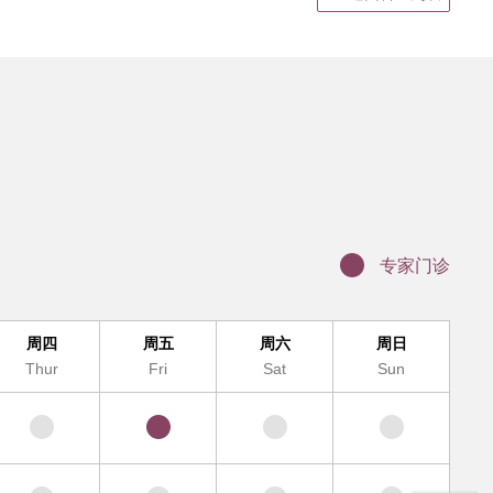
静脉输液
结果领取、电子病历打印
证明书、病假单盖章
联网医院复诊
科（MDT)诊疗办理流程
办理入院手续
服务及提供地点
专家门诊
周四
周五
周六
周日
Thur
Fri
Sat
Sun