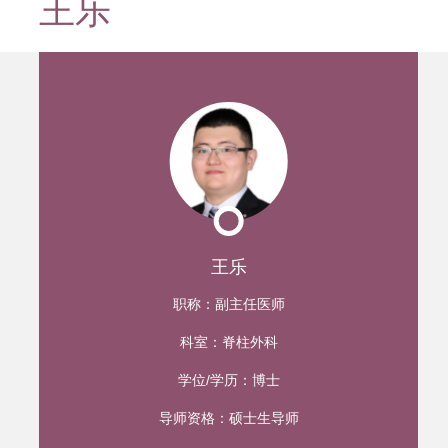
王乐
迹
王乐
职称：
副主任医师
科室：
脊柱外科
学位/学历：
博士
导师资格：
硕士生导师