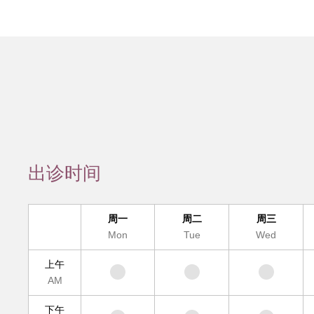
会员服务
检验/检查
疾病诊断
互
疑难疾病多学
便民
出诊时间
周一
周二
周三
Mon
Tue
Wed
上午
AM
下午