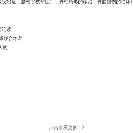
盘突出症，腰椎管狭窄症），脊柱畸形的诊治，脊髓损伤的临床
硕博连读
家公派联合培养
从教
点击查看更多