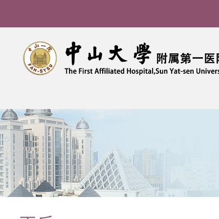
导
航
痕