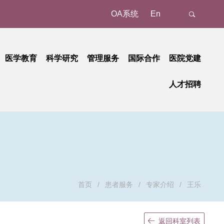
OA系统
En
医学教育
科学研究
管理服务
国际合作
医院党建
态
名认证、注册
教育动态
科研动态
树立和践行正确政绩观学习教育
管理成果
外事动态
人才招聘
新
预约/挂号
本科教育
研究平台
中央八项规定精神学习教育
国家级
外事故事
正在进行的招聘
招聘公告
地
就诊报到
研究生教育
研究团队
省部级
党纪学习教育
国际合作
招聘相关重要通知
招聘系统
动
候诊区候诊
继续教育
学习贯彻习近平新时代中国特色社会主义思想主题教育
重要成果
厅局级
历史招聘信息
招聘动态
交费、退费
学习贯彻党的二十大精神
校级
清单和电子票据获取
基层党建
检查
廉洁教育
首页
/
患者服务
/
专家介绍
/
王乐
取药
职工之家
血、注射、治疗
青年时空
返回科室列表