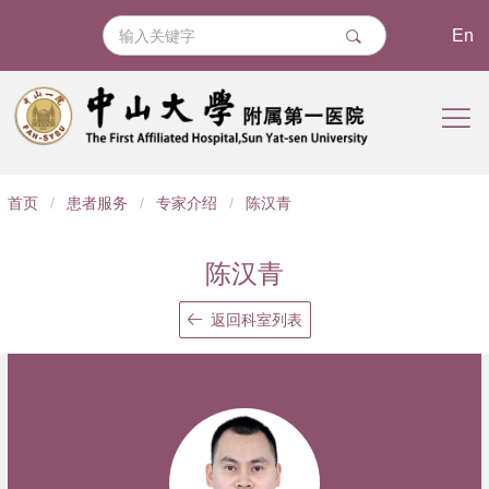
En
导
首页
/
患者服务
/
专家介绍
/
陈汉青
航
痕
陈汉青
迹
返回科室列表