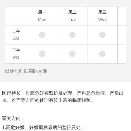
周一
周二
周三
Mon
Tue
Wed
T
上午
AM
下午
PM
出诊时间以实际为准
医疗特长：对高危妊娠监护及处理、产科急危重症、产后出
血、难产等方面的处理有较丰富的临床经验。
研究方向：
1.高危妊娠、妊娠期糖尿病的监护及处、