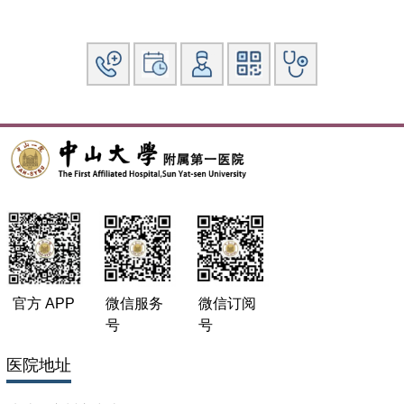
床医学五年制，后于中山大学附属第一医院学习获得医学硕士
学位。毕业后一直在中山一院小儿外科工作，2021年获得中
山大学医学博士学位。
社会兼职：广东省抗癌协会小儿肿瘤专业委员会青年委员会常
务委员
中国抗癌协会小儿肿瘤专业委员会外科学组委员
广东省健康管理学会小儿外科专业委员会委员会委员
科研情况：目前以第一或通讯/共同通讯作者发表SCI论著10余
篇。论文发表在Cell Reports Medicine、Frontiers in
Pediatrics、Pediatr Surg Int 、Int J Hyperthermia等国际专业
领域的高水平期刊上。多次在全国小儿外科年会，儿童肿瘤年
会上做专题发言。参与编写《小儿腹部外科学》（第二版）。
官方 APP
微信服务
微信订阅
号
号
医院地址