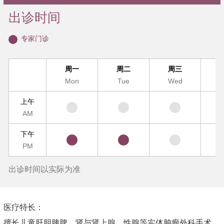
出诊时间
专家门诊
周一
周二
周三
Mon
Tue
Wed
T
上午
AM
下午
PM
出诊时间以实际为准
医疗特长：
擅长儿童肝胆胰脾、肾与肾上腺、性腺等实体肿瘤外科手术，