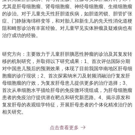
尤其是肝母细胞瘤、肾母细胞瘤、神经母细胞瘤、生殖细胞瘤
的诊治。对于儿童先天性肝胆道疾病，如胆道闭锁、胆管扩张
症、门静脉海绵样变等，和对胎儿和新生儿的先天性消化道梗
阻和畸形诊治有丰富经验。对儿童罕见实体肿瘤及疑难病也有
治疗成功的经验。
研究方向：主要致力于儿童肝胆胰恶性肿瘤的诊治及其复发转
移的机制研究，并取得以下研究成果：1、首次评估国际分期
对中国患儿预后的预测效果，体现了目前我国华南地区肝母细
胞瘤的诊疗现状；2、首次探索纳米刀及射频消融治疗复发肝
母细胞瘤的疗效，为复发肝母患儿提供更多的治疗选择；3、
首次从单细胞水平描绘肝母的免疫微环境组成，为肝母细胞瘤
患者的免疫治疗提供潜在靶点和研究新思路。4、揭示原发和
复发肝母的表观组学特征，开展肝母患者的个体化精准治疗的
相关研究。
点击查看更多
主要教育和工作经历： 2007年毕业于中南大学湘雅医学院临