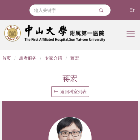
En
导
首页
/
患者服务
/
专家介绍
/
蒋宏
航
痕
蒋宏
迹
返回科室列表