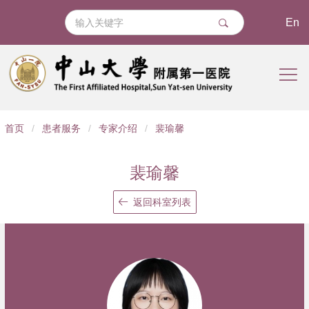
En
导
首页
/
患者服务
/
专家介绍
/
裴瑜馨
航
痕
裴瑜馨
迹
返回科室列表