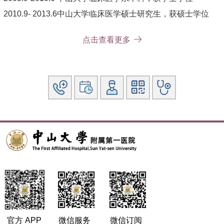
2010.9- 2013.6中山大学临床医学硕士研究生，获硕士学位
2018.9-2021.6中山大学临床医学博士研究生，获博士学位
点击查看更多
2013年自中山大学毕业后一直在中山一院儿科工作至今，现
任中山大学附属第一医院儿科医疗秘书、副主任医师，硕士生
导师。
学术成就：执笔《肾脏风湿性疾病儿童合并新型冠状病毒感染
相关管理专家共识》，参与全国《特殊状态儿童预防接种（广
东）专家共识》的制定，推动了国内、省内儿童肾脏病患者流
行病的规范化防治。针对儿童急性肾损伤等儿童疑难、危重、
罕见肾脏风湿性疾病的防治开展了一系列研究，主持省级以上
基金项目 2 项，在国内外高水平期刊发表研究成果十余篇，重
要研究成果的推广及应用优化了儿童急性肾损伤早期诊治流
程，降低了儿童急性肾损伤漏诊率和死亡率，改善了儿童急性
肾损伤的长期预后：研究成果《儿童IgA肾病进展机制研究和
精准防治体系的构建》获2022年度广东省精准医学科学技术
奖一等奖（第二完成人），《儿童IgA肾病进展的危险因素和
关键机制研究》获2022年度第四届广东医学科技奖二等奖
官方 APP
微信服务
微信订阅