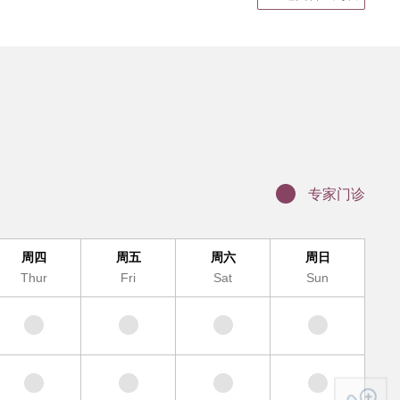
静脉输液
结果领取、电子病历打印
证明书、病假单盖章
联网医院复诊
科（MDT)诊疗办理流程
办理入院手续
专家门诊
服务及提供地点
周四
周五
周六
周日
Thur
Fri
Sat
Sun