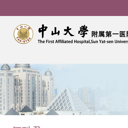
导
航
痕