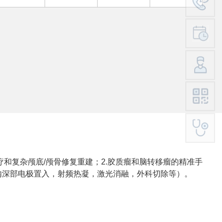
和复杂颅底/颅骨修复重建；2.胶质瘤和脑转移瘤的精准手
内深部电极置入，射频热凝，激光消融，外科切除等）。