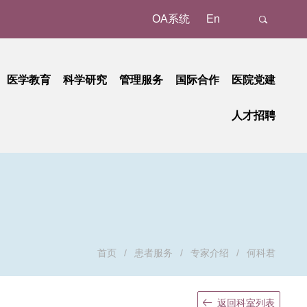
OA系统
En
医学教育
科学研究
管理服务
国际合作
医院党建
态
名认证、注册
教育动态
科研动态
树立和践行正确政绩观学习教育
管理成果
外事动态
人才招聘
新
预约/挂号
本科教育
研究平台
中央八项规定精神学习教育
国家级
外事故事
正在进行的招聘
招聘公告
地
就诊报到
研究生教育
研究团队
省部级
党纪学习教育
国际合作
招聘相关重要通知
招聘系统
动
候诊区候诊
继续教育
学习贯彻习近平新时代中国特色社会主义思想主题教育
重要成果
厅局级
历史招聘信息
招聘动态
交费、退费
学习贯彻党的二十大精神
校级
清单和电子票据获取
基层党建
检查
廉洁教育
首页
/
患者服务
/
专家介绍
/
何科君
取药
职工之家
血、注射、治疗
青年时空
返回科室列表