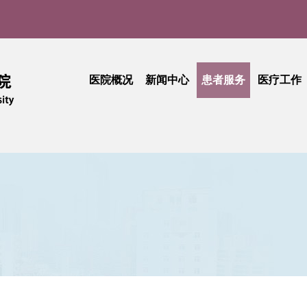
医院概况
新闻中心
患者服务
医疗工作
医院介绍
医院新闻
门诊就医指南
医疗动
实
现任领导
媒体聚焦
患者中心
技术创
品牌文化
学术活动
出诊查询
护理天
医院公告
专科介绍
专题活
采购公告
专家介绍
综合信息
活动简讯
健康科普
门诊收费
期刊中心
相关文件
民主管理
工会活动
抽