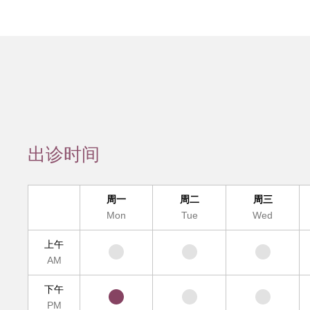
会员服务
检验/检查
疾病诊断
互
疑难疾病多学
出诊时间
便民
周一
周二
周三
Mon
Tue
Wed
上午
AM
下午
PM