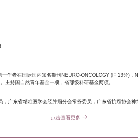
师
期刊NEURO-ONCOLOGY (IF 13分)，Nature communi
多篇。主持国自然青年基金一项，省部级科研基金两项。
成员，广东省精准医学会经肿瘤分会常务委员，广东省抗癌协会神
神经外科住培骨干导师。国家外科基础技能提升项目培训省级基地
点击查看更多