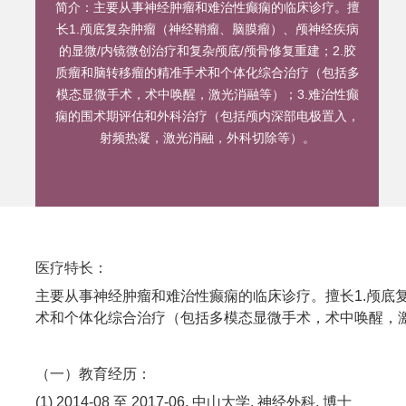
简介：
主要从事神经肿瘤和难治性癫痫的临床诊疗。擅
长1.颅底复杂肿瘤（神经鞘瘤、脑膜瘤）、颅神经疾病
的显微/内镜微创治疗和复杂颅底/颅骨修复重建；2.胶
质瘤和脑转移瘤的精准手术和个体化综合治疗（包括多
模态显微手术，术中唤醒，激光消融等）；3.难治性癫
痫的围术期评估和外科治疗（包括颅内深部电极置入，
射频热凝，激光消融，外科切除等）。
医疗特长：
主要从事神经肿瘤和难治性癫痫的临床诊疗。擅长1.颅底
术和个体化综合治疗（包括多模态显微手术，术中唤醒，
（一）教育经历：
(1) 2014-08 至 2017-06, 中山大学, 神经外科, 博士