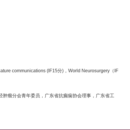
cations (IF15分)，World Neurosurgery（IF
经肿瘤分会青年委员，广东省抗癫痫协会理事，广东省工
神经外科专科讲师，蛇牌学院-神经外科解剖培训讲师。