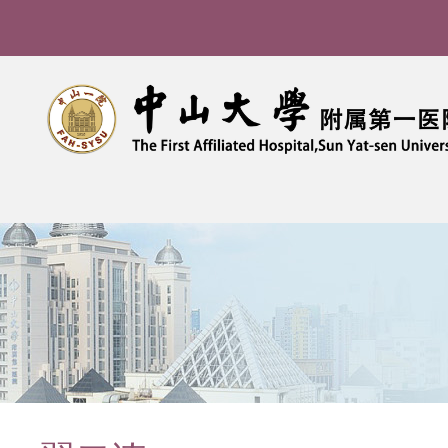
导
航
痕