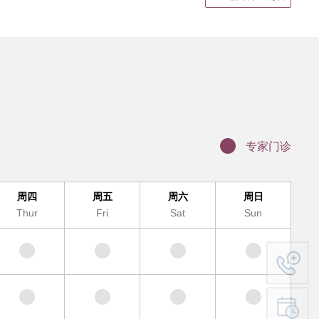
静脉输液
结果领取、电子病历打印
证明书、病假单盖章
联网医院复诊
科（MDT)诊疗办理流程
办理入院手续
专家门诊
服务及提供地点
周四
周五
周六
周日
Thur
Fri
Sat
Sun