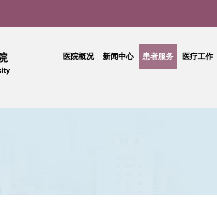
医院概况
新闻中心
患者服务
医疗工作
医院介绍
医院新闻
门诊就医指南
医疗动
实
现任领导
媒体聚焦
患者中心
技术创
品牌文化
学术活动
出诊查询
护理天
医院公告
专科介绍
专题活
采购公告
专家介绍
综合信息
活动简讯
健康科普
门诊收费
期刊中心
相关文件
民主管理
工会活动
抽