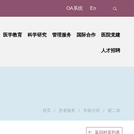
OA系统
En
医学教育
科学研究
管理服务
国际合作
医院党建
态
名认证、注册
教育动态
科研动态
树立和践行正确政绩观学习教育
管理成果
外事动态
人才招聘
新
预约/挂号
本科教育
研究平台
中央八项规定精神学习教育
国家级
外事故事
正在进行的招聘
招聘公告
地
就诊报到
研究生教育
研究团队
省部级
党纪学习教育
国际合作
招聘相关重要通知
招聘系统
动
候诊区候诊
继续教育
学习贯彻习近平新时代中国特色社会主义思想主题教育
重要成果
厅局级
历史招聘信息
招聘动态
交费、退费
学习贯彻党的二十大精神
校级
清单和电子票据获取
基层党建
检查
廉洁教育
首页
/
患者服务
/
专家介绍
/
翟二涛
取药
职工之家
血、注射、治疗
青年时空
返回科室列表