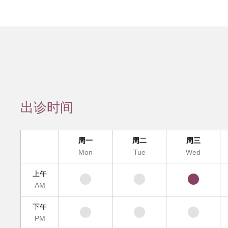
会员服务
检验/检查
疾病诊断
互
疑难疾病多学
出诊时间
便民
周一
周二
周三
Mon
Tue
Wed
上午
AM
下午
PM