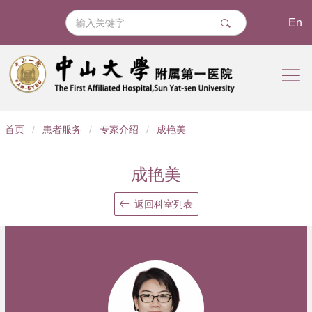
En
导
首页
/
患者服务
/
专家介绍
/
成艳美
航
痕
成艳美
迹
返回科室列表