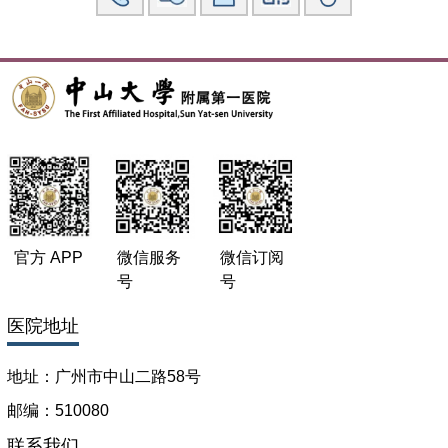
科研：
于北京协和医学院阜外心血管病医院攻读硕/博，2013 年取得
博士学位，研究生阶段从事大动脉炎疾病研究并参与多项国自
然青年和面上项目。发表了 18F-FDG-PET 在大动脉炎疾病活
动性评估的研究，目前已经有 56 次引用。毕业后在中山大学
附属第一医院工作。以马凡综合征为研究方向，作为项目负责
人，主持国自然青年项目一项和广东省自然项目一项。构建了
CKO 小鼠，获得主动脉表型。NT-proBNP 在三尖瓣置换术的
预后评估研究发表在 STCVS，杂志随文章发表了两篇评论肯
定了我们的研究工作。
官方 APP
微信服务
微信订阅
号
号
医院地址
地址：广州市中山二路58号
邮编：510080
联系我们