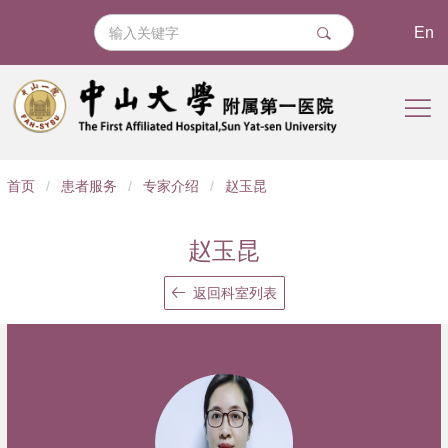
En
导
首页
/
患者服务
/
专家介绍
/
赵玉昆
航
痕
赵玉昆
迹
返回科室列表