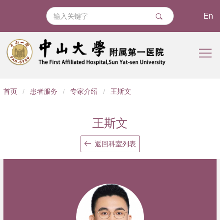
En
导
首页
/
患者服务
/
专家介绍
/
王斯文
航
痕
王斯文
迹
返回科室列表