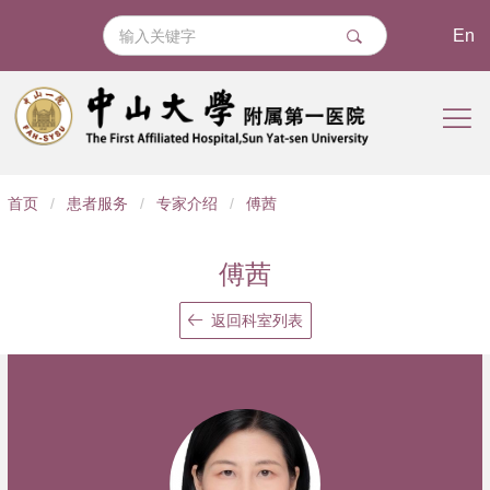
En
导
首页
/
患者服务
/
专家介绍
/
傅茜
航
痕
傅茜
迹
返回科室列表