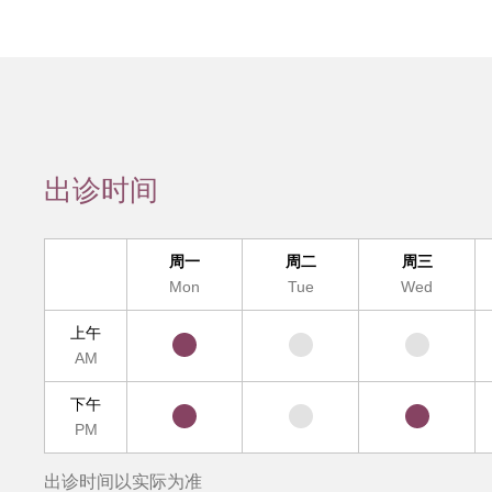
会员服务
检验/检查
疾病诊断
互
疑难疾病多学
出诊时间
便民
周一
周二
周三
Mon
Tue
Wed
上午
AM
下午
PM
出诊时间以实际为准