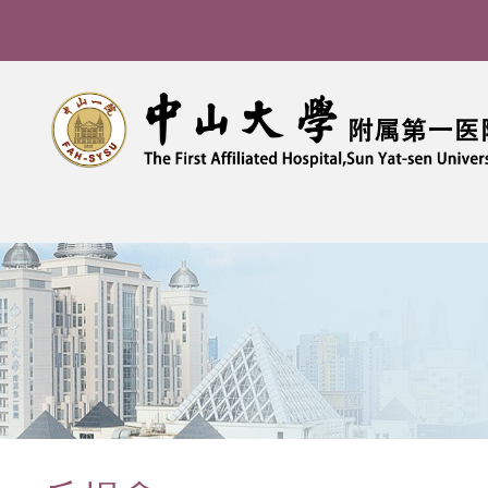
导
航
痕