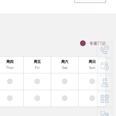
静脉输液
结果领取、电子病历打印
证明书、病假单盖章
联网医院复诊
科（MDT)诊疗办理流程
专家门诊
办理入院手续
服务及提供地点
周四
周五
周六
周日
Thur
Fri
Sat
Sun