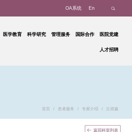
OA系统
En
医学教育
科学研究
管理服务
国际合作
医院党建
态
名认证、注册
教育动态
科研动态
树立和践行正确政绩观学习教育
管理成果
外事动态
人才招聘
新
预约/挂号
本科教育
研究平台
中央八项规定精神学习教育
国家级
外事故事
正在进行的招聘
招聘公告
地
就诊报到
研究生教育
研究团队
省部级
党纪学习教育
国际合作
招聘相关重要通知
招聘系统
动
候诊区候诊
继续教育
学习贯彻习近平新时代中国特色社会主义思想主题教育
重要成果
厅局级
历史招聘信息
招聘动态
交费、退费
学习贯彻党的二十大精神
校级
清单和电子票据获取
基层党建
检查
廉洁教育
首页
/
患者服务
/
专家介绍
/
丘煜鑫
取药
职工之家
血、注射、治疗
青年时空
返回科室列表