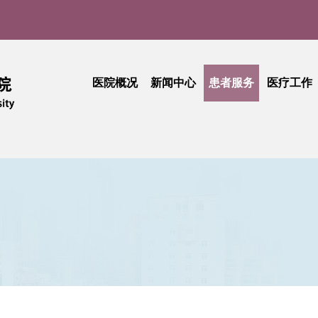
医院概况
新闻中心
患者服务
医疗工作
医院介绍
医院新闻
门诊就医指南
医疗动
实
现任领导
媒体聚焦
患者中心
技术创
品牌文化
学术活动
出诊查询
护理天
医院公告
专科介绍
专题活
采购公告
专家介绍
综合信息
活动简讯
健康科普
门诊收费
期刊中心
相关文件
民主管理
工会活动
抽