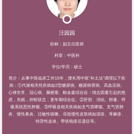
汪园园
职称：
副主任医师
科室：
中医科
学位/学历：
硕士
简介：
从事中医临床工作15年，擅长用中医“补土法”调理以下疾
病：①代谢相关性疾病如2型糖尿病、糖尿病肾病、高血压病、
心律失常、冠心病、脑梗塞、帕金森综合征；情志因素引起的焦
虑，失眠，抑郁状态，更年期综合征。②肝胆、消化、卵巢、呼
吸系统恶性肿瘤。③呼吸道相关疾病如支气管哮喘、支气管肺
炎、慢性鼻炎、过敏性咳嗽。④急慢性皮肤病如湿疹、荨麻疹、
特异性皮炎、带状疱疹后遗症等。