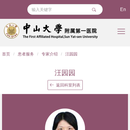
En
导
首页
/
患者服务
/
专家介绍
/
汪园园
航
痕
汪园园
迹
返回科室列表