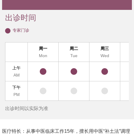
出诊时间
专家门诊
周一
周二
周三
Mon
Tue
Wed
T
上午
AM
下午
PM
出诊时间以实际为准
医疗特长：从事中医临床工作15年，擅长用中医“补土法”调理