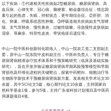
以下疾病：①代谢相关性疾病如2型糖尿病、糖尿病肾病、高
血压病、心律失常、冠心病、脑梗塞、帕金森综合征；情志因
素引起的焦虑，失眠，抑郁状态，更年期综合征。②肝胆、消
化、卵巢、呼吸系统恶性肿瘤。③呼吸道相关疾病如支气管哮
喘、支气管肺炎、慢性鼻炎、过敏性咳嗽。④急慢性皮肤病如
湿疹、荨麻疹、特异性皮炎、带状疱疹后遗症等。
中山一院中医科创新转化联络人，中山一院农工党二支部副主
委，原中山一院东院中皮科副主任，中医科负责人，专注于糖
尿病肾病精准诊疗技术体系和干预策略研究（临床及基础实验
研究），旨在开发并验证糖尿病肾病早期风险预警模型和早期
肾损伤及纤维化进程的关键靶点，探索中药靶向、细胞治疗等
生物医学新技术干预糖尿病肾病新方案。发表相关学术论文30
余篇，其中SCI论文5篇，核心期刊论文10余篇，主持国家自
然科学基金1项，参与5项，主持广东省科技计划项目及中医药
局课题项目4项。
点击查看更多