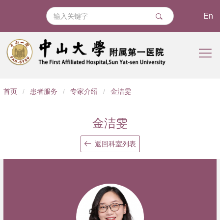
En
导
首页
/
患者服务
/
专家介绍
/
金洁雯
航
痕
金洁雯
迹
返回科室列表