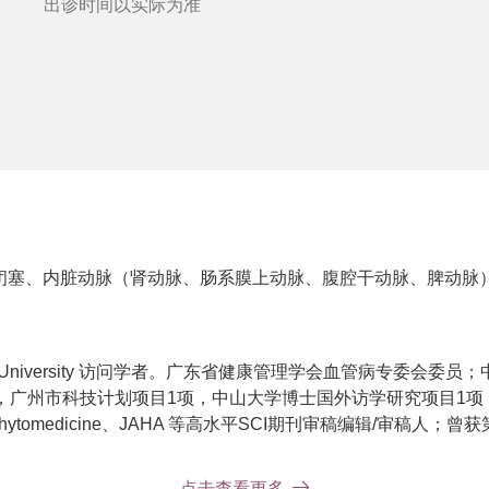
出诊时间以实际为准
塞、内脏动脉（肾动脉、肠系膜上动脉、腹腔干动脉、脾动脉）
te University 访问学者。广东省健康管理学会血管病专委会
，广州市科技计划项目1项，中山大学博士国外访学研究项目1项；
Phytomedicine、JAHA 等高水平SCI期刊审稿编辑/审稿
点击查看更多