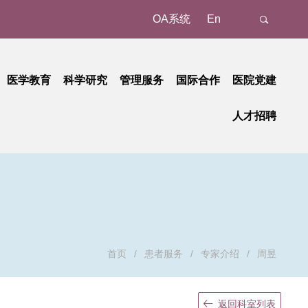
OA系统
En
医学教育
科学研究
管理服务
国际合作
医院党建
态
名认证、注册
教育动态
科研动态
树立和践行正确政绩观学习教育
管理成果
外事动态
人才招聘
新
预约/挂号
本科教育
研究平台
中央八项规定精神学习教育
国家级
外事故事
正在进行的招聘
招聘公告
地
就诊报到
研究生教育
研究团队
省部级
党纪学习教育
国际合作
招聘相关重要通知
招聘系统
动
候诊区候诊
继续教育
学习贯彻习近平新时代中国特色社会主义思想主题教育
重要成果
厅局级
历史招聘信息
招聘动态
交费、退费
学习贯彻党的二十大精神
校级
清单和电子票据获取
基层党建
检查
廉洁教育
首页
/
患者服务
/
专家介绍
/
周昱
取药
职工之家
血、注射、治疗
青年时空
返回科室列表