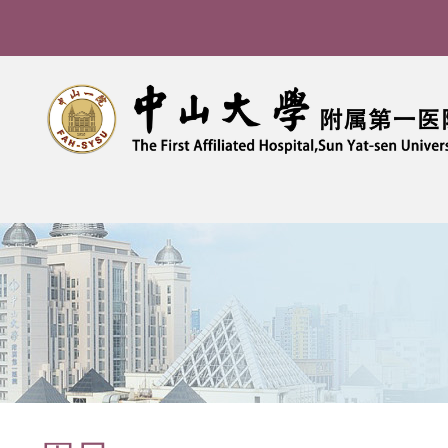
导
航
痕