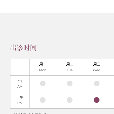
会员服务
检验/检查
疾病诊断
互
疑难疾病多学
出诊时间
便民
周一
周二
周三
Mon
Tue
Wed
上午
AM
下午
PM