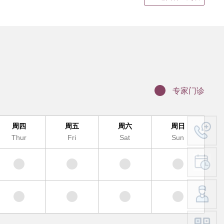
静脉输液
结果领取、电子病历打印
证明书、病假单盖章
联网医院复诊
科（MDT)诊疗办理流程
专家门诊
办理入院手续
服务及提供地点
周四
周五
周六
周日
Thur
Fri
Sat
Sun