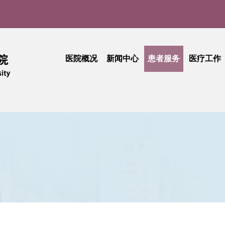
医院概况
新闻中心
患者服务
医疗工作
医院介绍
医院新闻
门诊就医指南
医疗动
实
现任领导
媒体聚焦
患者中心
技术创
品牌文化
学术活动
出诊查询
护理天
医院公告
专科介绍
专题活
采购公告
专家介绍
综合信息
活动简讯
健康科普
门诊收费
期刊中心
相关文件
民主管理
工会活动
抽