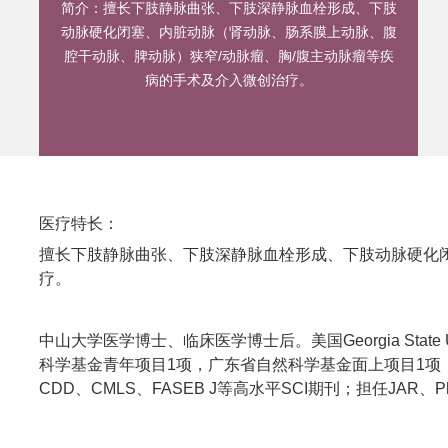
简介：
擅长下肢静脉曲张、下肢深静脉血栓形成、下肢
动脉硬化闭塞、内脏动脉（肾动脉、肠系膜上动脉、腹
腔干动脉、脾动脉）狭窄/动脉瘤、胸/腹主动脉瘤等疾
病的手术及介入微创治疗。
医疗特长：
擅长下肢静脉曲张、下肢深静脉血栓形成、下肢动脉硬化闭
疗。
中山大学医学博士、临床医学博士后。美国Georgia Sta
科学基金青年项目1项，广东省自然科学基金面上项目1项
CDD、CMLS、FASEB J等高水平SCI期刊；担任JAR、