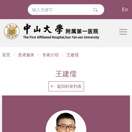
En
导
首页
/
患者服务
/
专家介绍
/
王建儒
航
痕
王建儒
迹
返回科室列表