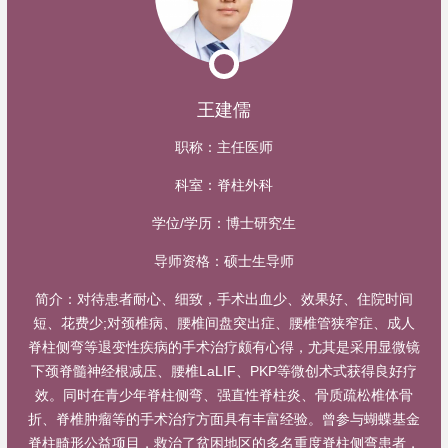
王建儒
职称：
主任医师
科室：
脊柱外科
学位/学历：
博士研究生
导师资格：
硕士生导师
简介：
对待患者耐心、细致，手术出血少、效果好、住院时间
短、花费少;对颈椎病、腰椎间盘突出症、腰椎管狭窄症、成人
脊柱侧弯等退变性疾病的手术治疗颇有心得，尤其是采用显微镜
下颈脊髓神经根减压、腰椎LaLIF、PKP等微创术式获得良好疗
效。同时在青少年脊柱侧弯、强直性脊柱炎、骨质疏松椎体骨
折、脊椎肿瘤等的手术治疗方面具有丰富经验。曾参与蝴蝶基金
脊柱畸形公益项目，救治了贫困地区的多名重度脊柱侧弯患者，