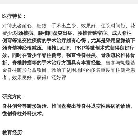
医疗特长：
对待患者耐心、细致，手术出血少、效果好、住院时间短、花
费少;
对颈椎病、腰椎间盘突出症、腰椎管狭窄症、成人脊柱
侧弯等退变性疾病的手术治疗颇有心得，尤其是采用显微镜下
颈脊髓神经根减压、腰椎LaLIF、PKP等微创术式获得良好疗
效。同时在青少年脊柱侧弯、强直性脊柱炎、骨质疏松椎体骨
折、脊椎肿瘤等的手术治疗方面具有丰富经验
。曾参与蝴蝶基
金脊柱畸形公益项目，救治了贫困地区的多名重度脊柱侧弯患
者，效果良好，获得广泛好评
研究方向
：
脊柱侧弯等畸形矫治、椎间盘突出等脊柱退变性疾病的诊治、
微创脊柱外科技术
。
教育经历
: