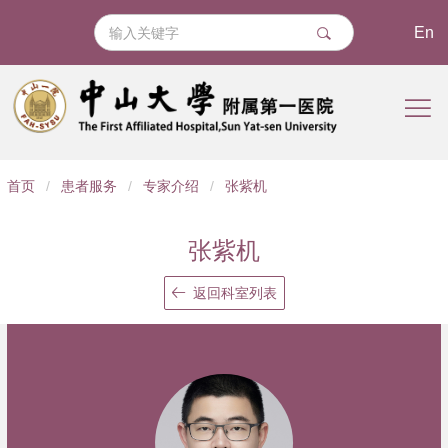
En
导
首页
/
患者服务
/
专家介绍
/
张紫机
航
痕
张紫机
迹
返回科室列表