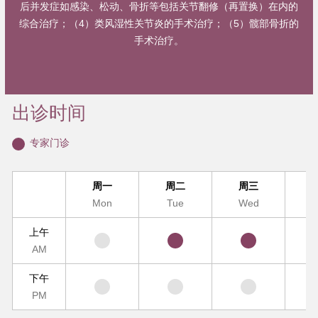
后并发症如感染、松动、骨折等包括关节翻修（再置换）在内的
综合治疗；（4）类风湿性关节炎的手术治疗；（5）髋部骨折的
手术治疗。
出诊时间
专家门诊
周一
周二
周三
Mon
Tue
Wed
T
上午
AM
下午
PM