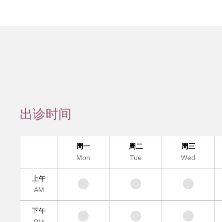
会员服务
检验/检查
疾病诊断
互
疑难疾病多学
出诊时间
便民
周一
周二
周三
Mon
Tue
Wed
上午
AM
下午