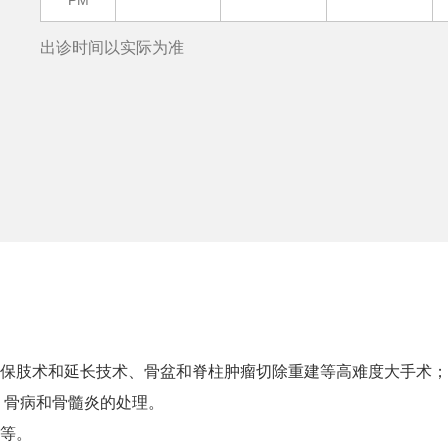
PM
出诊时间以实际为准
的保肢术和延长技术、骨盆和脊柱肿瘤切除重建等高难度大手术；
；骨病和骨髓炎的处理。
疗等。