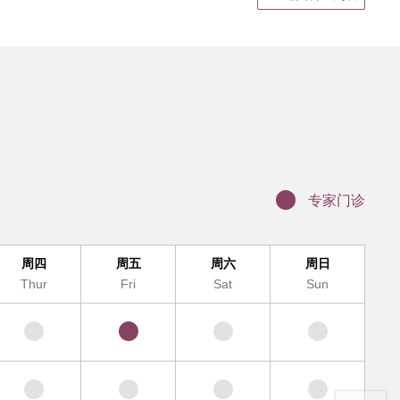
静脉输液
结果领取、电子病历打印
证明书、病假单盖章
联网医院复诊
科（MDT)诊疗办理流程
办理入院手续
专家门诊
服务及提供地点
周四
周五
周六
周日
Thur
Fri
Sat
Sun