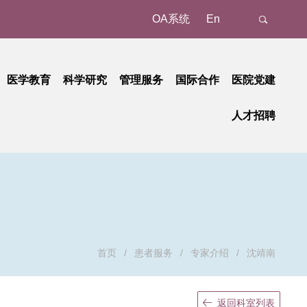
OA系统
En
医学教育
科学研究
管理服务
国际合作
医院党建
态
名认证、注册
教育动态
科研动态
树立和践行正确政绩观学习教育
管理成果
外事动态
人才招聘
新
预约/挂号
本科教育
研究平台
中央八项规定精神学习教育
国家级
外事故事
正在进行的招聘
招聘公告
地
就诊报到
研究生教育
研究团队
省部级
党纪学习教育
国际合作
招聘相关重要通知
招聘系统
动
候诊区候诊
继续教育
学习贯彻习近平新时代中国特色社会主义思想主题教育
重要成果
厅局级
历史招聘信息
招聘动态
交费、退费
学习贯彻党的二十大精神
校级
清单和电子票据获取
基层党建
检查
廉洁教育
首页
/
患者服务
/
专家介绍
/
沈靖南
取药
职工之家
血、注射、治疗
青年时空
返回科室列表