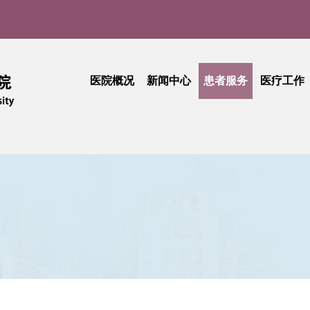
医院概况
新闻中心
患者服务
医疗工作
医院介绍
医院新闻
门诊就医指南
医疗动
实
现任领导
媒体聚焦
患者中心
技术创
品牌文化
学术活动
出诊查询
护理天
医院公告
专科介绍
专题活
采购公告
专家介绍
综合信息
活动简讯
健康科普
门诊收费
期刊中心
相关文件
民主管理
工会活动
抽