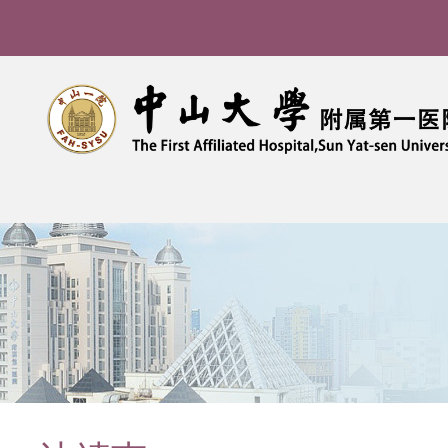
导
航
痕