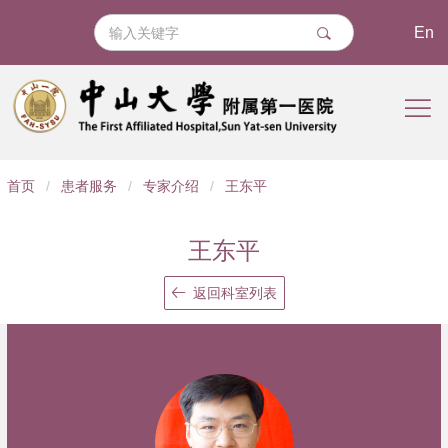
En
导
首页
/
患者服务
/
专家介绍
/
王东平
航
痕
王东平
迹
返回科室列表