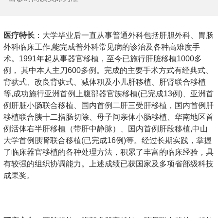
医疗特长
：大学毕业后一直从事普通外科包括肝胆外科、胃肠
外科临床工作,能完成普外科常见病的诊治及各种高难度手
术。1991年起从事器官移植，至今已施行肝脏移植1000多
例， 其中本人主刀600多例。完成的主要手术方式有经典式、
背驮式、改良背驮式、减体积及小儿肝移植、肝肾联合移植
等,成功施行亚洲首例上腹部器官族移植(已完成13例)、亚洲首
例肝脏小肠联合移植、国内首例二肝三受肝移植，国内首例肝
移植联合胰十二指肠切除、母子间亲体小肠移植、华南地区首
例活体右半肝移植（带肝中静脉）、国内首例肝段移植,中山
大学首例胰肾联合移植(已完成16例)等。经过长期实践，掌握
了临床器官移植的各种处理方法，积累了丰富的临床经验，具
有较强的组织协调能力。上述成绩已获国家及多项省部级科技
成果奖。