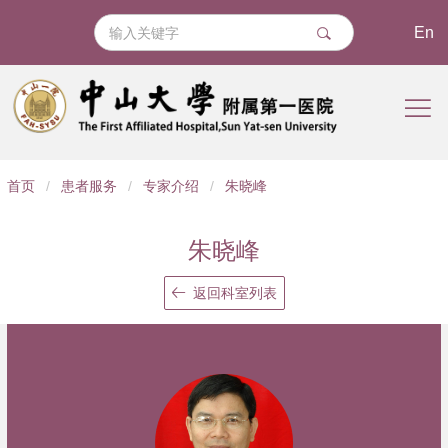
En
导
首页
/
患者服务
/
专家介绍
/
朱晓峰
航
痕
朱晓峰
迹
返回科室列表