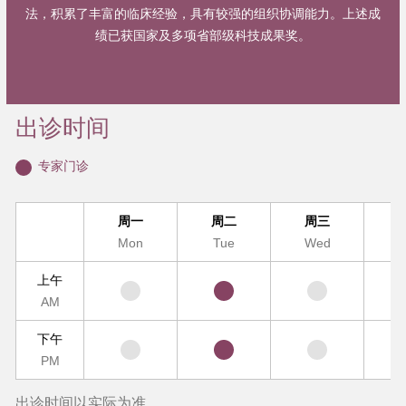
法，积累了丰富的临床经验，具有较强的组织协调能力。上述成
绩已获国家及多项省部级科技成果奖。
出诊时间
专家门诊
周一
周二
周三
Mon
Tue
Wed
T
上午
AM
下午
PM
出诊时间以实际为准