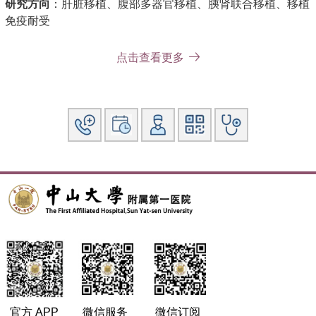
研究方向
：肝脏移植、腹部多器官移植、胰肾联合移植、移植
免疫耐受
主要教育和工作经历
： 1983本科毕业，开始从事普通外科工
点击查看更多
作；1985年获外科学硕士学位；1994年获博士学位； 1994年
晋升副教授；1995-1996年赴德国做普外及器官移植博士后研
究；1996年底在中山一院器官移植科工作， 2000年晋升教
授，2003年起任博导、移植科副主任、三级教授。
社会兼职
：学术兼职世界肝移植学会会员，国际消化外科学会
会员，国家自然科学基金、国家学位与研究生教育、教育部及
广东省科技评审专家，广东省肝病学会器官移植专业组副主
委、中华显微外科杂志编委,广东省卫生厅人体器官移植临床
应用委员会秘书,广东省器官移植学会常委等
论著：发表论文100多篇，SCI收录10篇。
专著:
副主编国内首部肝移植专著《肝脏移植的理论与实践》,
主编国内首部多器官移植专著《多器官移植与器官簇移植》
（2009年，获中华优秀出版物图书奖）。2011主编国内首部
多器官移植护理专著《器官移植临床护理学》。
官方 APP
微信服务
微信订阅