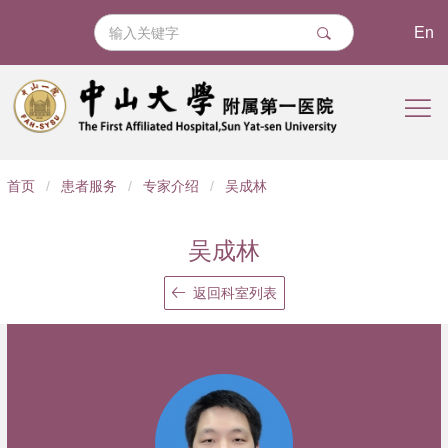
En
导
首页
/
患者服务
/
专家介绍
/
吴成林
航
痕
吴成林
迹
返回科室列表