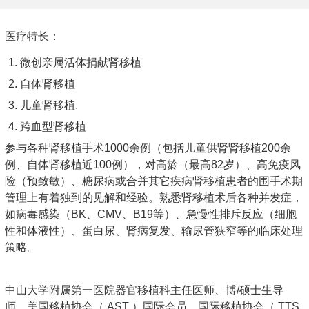
医疗特长：
微创亲属活体捐献肾移植
自体肾移植
儿童肾移植,
跨血型肾移植
参与各种肾移植手术1000余例（包括儿童供肾肾移植200余
例、自体肾移植近100例），对高龄（最高82岁）、高免疫风
险（预致敏）、糖尿病或合并其它疾病肾移植患者的围手术期
管理上有着独到的见解和经验。熟悉肾移植术后各种并发症，
如病毒感染（BK、CMV、B19等）、急慢性排斥反应（细胞
性和体液性）、蛋白尿、肾病复发、输尿管狭窄等的临床处理
策略。
中山大学附属第一医院器官移植科主任医师、博/硕士生导
师。美国移植协会（ AST ）国际会员、国际移植协会（ TTS