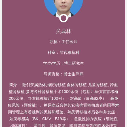
吴成林
职称：
主任医师
科室：
器官移植科
学位/学历：
博士研究生
导师资格：
博士生导师
简介：
微创亲属活体捐献肾移植 自体肾移植 儿童肾移植, 跨血
型肾移植 参与各种肾移植手术1000余例（包括儿童供肾肾移植
200余例、自体肾移植近100例），对高龄（最高82岁）、高免
疫风险（预致敏）、糖尿病或合并其它疾病肾移植患者的围手术
期管理上有着独到的见解和经验。熟悉肾移植术后各种并发症，
如病毒感染（BK、CMV、B19等）、急慢性排斥反应（细胞性
和体液性）、蛋白尿、肾病复发、输尿管狭窄等的临床处理策