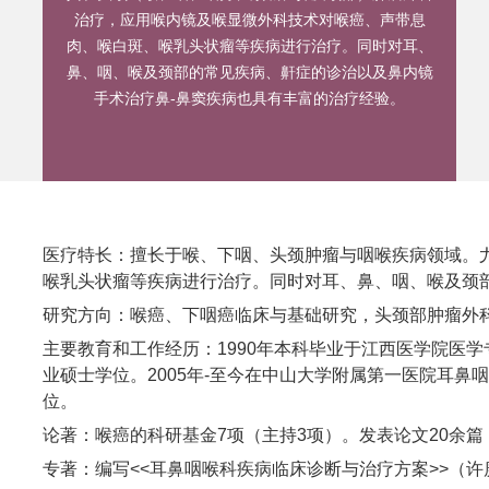
治疗，应用喉内镜及喉显微外科技术对喉癌、声带息
肉、喉白斑、喉乳头状瘤等疾病进行治疗。同时对耳、
鼻、咽、喉及颈部的常见疾病、鼾症的诊治以及鼻内镜
手术治疗鼻-鼻窦疾病也具有丰富的治疗经验。
医疗特长：擅长于喉、下咽、头颈肿瘤与咽喉疾病领域。
喉乳头状瘤等疾病进行治疗。同时对耳、鼻、咽、喉及颈
研究方向：喉癌、下咽癌临床与基础研究，头颈部肿瘤外
主要教育和工作经历：1990年本科毕业于江西医学院医学专
业硕士学位。2005年-至今在中山大学附属第一医院耳鼻咽
位。
论著：喉癌的科研基金7项（主持3项）。发表论文20余篇，
专著：编写<<耳鼻咽喉科疾病临床诊断与治疗方案>>（许庚