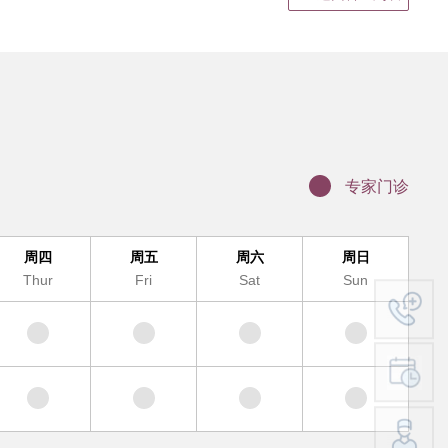
静脉输液
结果领取、电子病历打印
证明书、病假单盖章
联网医院复诊
科（MDT)诊疗办理流程
专家门诊
办理入院手续
服务及提供地点
周四
周五
周六
周日
Thur
Fri
Sat
Sun