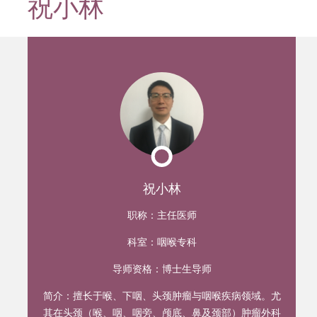
祝小林
迹
祝小林
职称：
主任医师
科室：
咽喉专科
导师资格：
博士生导师
简介：
擅长于喉、下咽、头颈肿瘤与咽喉疾病领域。尤
其在头颈（喉、咽、咽旁、颅底、鼻及颈部）肿瘤外科