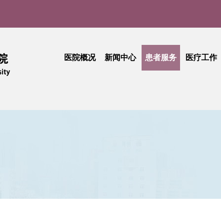
医院概况
新闻中心
患者服务
医疗工作
医院介绍
医院新闻
门诊就医指南
医疗动
实
现任领导
媒体聚焦
患者中心
技术创
品牌文化
学术活动
出诊查询
护理天
医院公告
专科介绍
专题活
采购公告
专家介绍
综合信息
活动简讯
健康科普
门诊收费
期刊中心
相关文件
民主管理
工会活动
抽