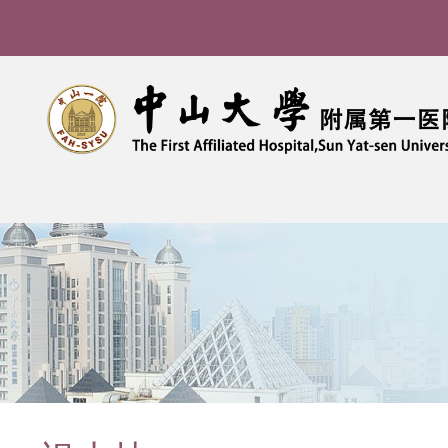
导
航
痕