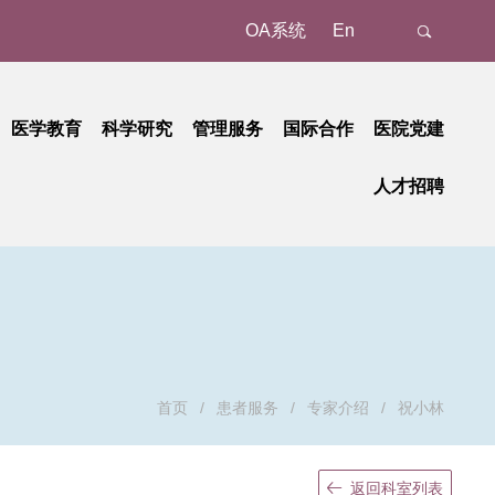
OA系统
En
医学教育
科学研究
管理服务
国际合作
医院党建
态
名认证、注册
教育动态
科研动态
树立和践行正确政绩观学习教育
管理成果
外事动态
人才招聘
新
预约/挂号
本科教育
研究平台
中央八项规定精神学习教育
国家级
外事故事
正在进行的招聘
招聘公告
地
就诊报到
研究生教育
研究团队
省部级
党纪学习教育
国际合作
招聘相关重要通知
招聘系统
动
候诊区候诊
继续教育
学习贯彻习近平新时代中国特色社会主义思想主题教育
重要成果
厅局级
历史招聘信息
招聘动态
交费、退费
学习贯彻党的二十大精神
校级
清单和电子票据获取
基层党建
检查
廉洁教育
首页
/
患者服务
/
专家介绍
/
祝小林
取药
职工之家
血、注射、治疗
青年时空
返回科室列表