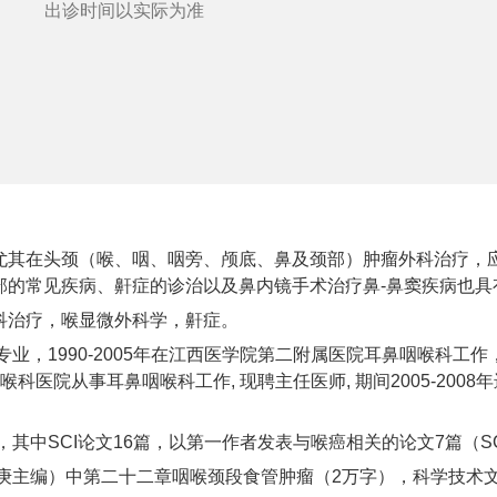
出诊时间以实际为准
尤其在头颈（喉、咽、咽旁、颅底、鼻及颈部）肿瘤外科治疗，
部的常见疾病、鼾症的诊治以及鼻内镜手术治疗鼻-鼻窦疾病也具
科治疗，喉显微外科学，鼾症。
业，1990-2005年在江西医学院第二附属医院耳鼻咽喉科工作，
喉科医院从事耳鼻咽喉科工作, 现聘主任医师, 期间2005-20
其中SCI论文16篇，以第一作者发表与喉癌相关的论文7篇（S
主编）中第二十二章咽喉颈段食管肿瘤（2万字），科学技术文献出版