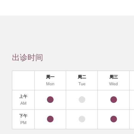
会员服务
检验/检查
疾病诊断
互
疑难疾病多学
出诊时间
便民
周一
周二
周三
Mon
Tue
Wed
上午
AM
下午
PM