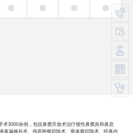
手术3000余例，包括鼻窦开放术治疗慢性鼻窦炎和鼻息
脊液鼻漏修补术、颅底肿瘤切除术、垂体瘤切除术、经鼻内