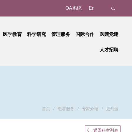
OA系统
En
医学教育
科学研究
管理服务
国际合作
医院党建
态
名认证、注册
教育动态
科研动态
树立和践行正确政绩观学习教育
管理成果
外事动态
人才招聘
新
预约/挂号
本科教育
研究平台
中央八项规定精神学习教育
国家级
外事故事
正在进行的招聘
招聘公告
地
就诊报到
研究生教育
研究团队
省部级
党纪学习教育
国际合作
招聘相关重要通知
招聘系统
动
候诊区候诊
继续教育
学习贯彻习近平新时代中国特色社会主义思想主题教育
重要成果
厅局级
历史招聘信息
招聘动态
交费、退费
学习贯彻党的二十大精神
校级
清单和电子票据获取
基层党建
检查
廉洁教育
首页
/
患者服务
/
专家介绍
/
史剑波
取药
职工之家
血、注射、治疗
青年时空
返回科室列表