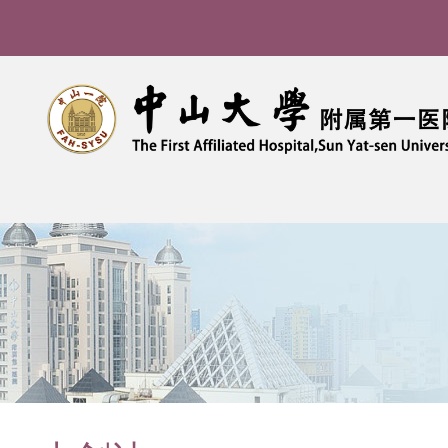
导
航
痕