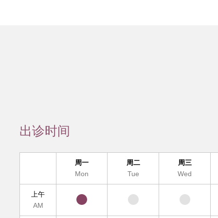
会员服务
检验/检查
疾病诊断
互
疑难疾病多学
便民
出诊时间
周一
周二
周三
Mon
Tue
Wed
上午
AM