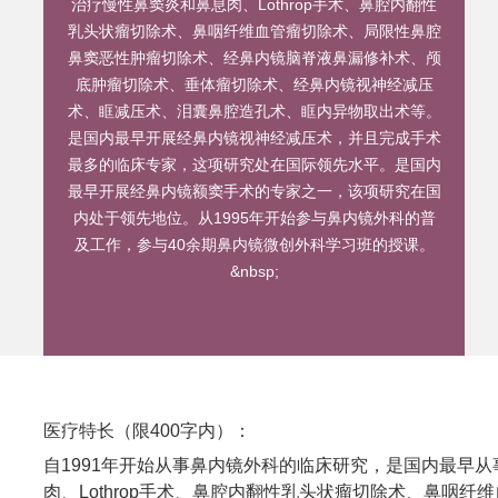
治疗慢性鼻窦炎和鼻息肉、Lothrop手术、鼻腔内翻性
乳头状瘤切除术、鼻咽纤维血管瘤切除术、局限性鼻腔
鼻窦恶性肿瘤切除术、经鼻内镜脑脊液鼻漏修补术、颅
底肿瘤切除术、垂体瘤切除术、经鼻内镜视神经减压
术、眶减压术、泪囊鼻腔造孔术、眶内异物取出术等。
是国内最早开展经鼻内镜视神经减压术，并且完成手术
最多的临床专家，这项研究处在国际领先水平。是国内
最早开展经鼻内镜额窦手术的专家之一，该项研究在国
内处于领先地位。从1995年开始参与鼻内镜外科的普
及工作，参与40余期鼻内镜微创外科学习班的授课。
&nbsp;
医疗特长（限400字内）：
自1991年开始从事鼻内镜外科的临床研究，是国内最早
肉、Lothrop手术、鼻腔内翻性乳头状瘤切除术、鼻