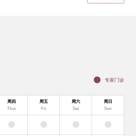
静脉输液
结果领取、电子病历打印
证明书、病假单盖章
联网医院复诊
科（MDT)诊疗办理流程
办理入院手续
服务及提供地点
专家门诊
周四
周五
周六
周日
Thur
Fri
Sat
Sun