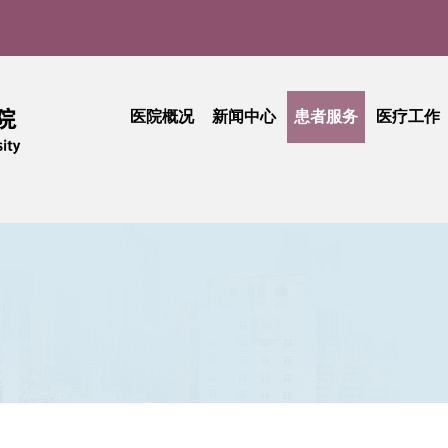
医院概况
新闻中心
患者服务
医疗工作
医院介绍
医院新闻
门诊就医指南
医疗动
实
现任领导
媒体聚焦
患者中心
技术创
品牌文化
学术活动
出诊查询
护理天
医院公告
专科介绍
专题活
采购公告
专家介绍
综合信息
活动简讯
健康科普
门诊收费
期刊中心
相关文件
民主管理
工会活动
抽