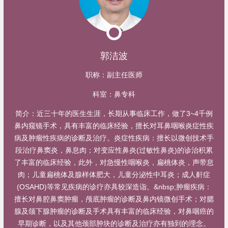
郭洁波
职称：
副主任医师
科室：
鼻专科
简介：
近三十年的医生生涯，长期从事临床工作，做了3~4千例
鼻内窥镜手术，具有丰富的临床经验，擅长对耳鼻咽喉炎症性疾
病及肿瘤性疾病的诊断及治疗。炎症性疾病：擅长以微创技术手
段治疗鼻窦炎，鼻息肉；对变应性鼻炎(过敏性鼻炎)的诊治积累
了丰富的临床经验，此外，对急慢性咽喉炎，扁桃体炎，声带息
肉；儿童扁桃体及腺样体肥大，儿童分泌性中耳炎；成人鼾症
(OSAHD)等常见疾病的诊疗亦具较深造诣。&nbsp;肿瘤疾病：
擅长对鼻腔鼻窦肿瘤，颅底肿瘤的诊断及鼻内镜微创手术；对腮
腺及颌下腺肿瘤的诊断及手术具有丰富的临床经验，对鼻咽癌的
早期诊断，以及其他颈部肿块的诊断及治疗亦有独到的理念。