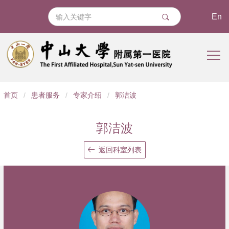
En
导
首页
/
患者服务
/
专家介绍
/
郭洁波
航
痕
郭洁波
迹
返回科室列表