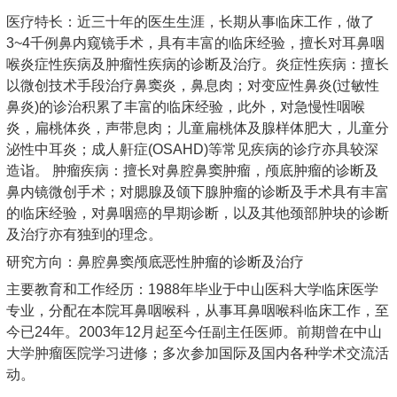
医疗特长：近三十年的医生生涯，长期从事临床工作，做了
3~4千例鼻内窥镜手术，具有丰富的临床经验，擅长对耳鼻咽
喉炎症性疾病及肿瘤性疾病的诊断及治疗。炎症性疾病：擅长
以微创技术手段治疗鼻窦炎，鼻息肉；对变应性鼻炎(过敏性
鼻炎)的诊治积累了丰富的临床经验，此外，对急慢性咽喉
炎，扁桃体炎，声带息肉；儿童扁桃体及腺样体肥大，儿童分
泌性中耳炎；成人鼾症(OSAHD)等常见疾病的诊疗亦具较深
造诣。 肿瘤疾病：擅长对鼻腔鼻窦肿瘤，颅底肿瘤的诊断及
鼻内镜微创手术；对腮腺及颌下腺肿瘤的诊断及手术具有丰富
的临床经验，对鼻咽癌的早期诊断，以及其他颈部肿块的诊断
及治疗亦有独到的理念。
研究方向：鼻腔鼻窦颅底恶性肿瘤的诊断及治疗
主要教育和工作经历：1988年毕业于中山医科大学临床医学
专业，分配在本院耳鼻咽喉科，从事耳鼻咽喉科临床工作，至
今已24年。2003年12月起至今任副主任医师。前期曾在中山
大学肿瘤医院学习进修；多次参加国际及国内各种学术交流活
动。