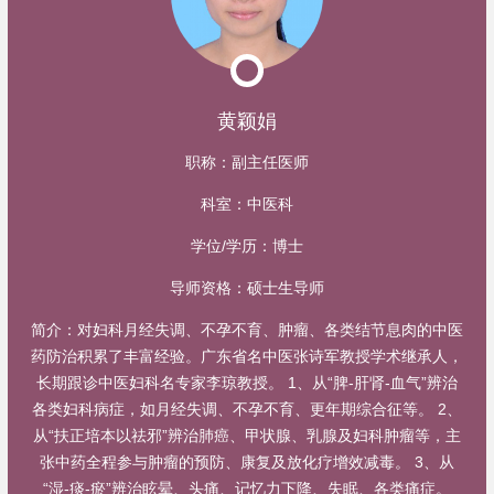
黄颖娟
职称：
副主任医师
科室：
中医科
学位/学历：
博士
导师资格：
硕士生导师
简介：
对妇科月经失调、不孕不育、肿瘤、各类结节息肉的中医
药防治积累了丰富经验。广东省名中医张诗军教授学术继承人，
长期跟诊中医妇科名专家李琼教授。 1、从“脾-肝肾-血气”辨治
各类妇科病症，如月经失调、不孕不育、更年期综合征等。 2、
从“扶正培本以祛邪”辨治肺癌、甲状腺、乳腺及妇科肿瘤等，主
张中药全程参与肿瘤的预防、康复及放化疗增效减毒。 3、从
“湿-痰-瘀”辨治眩晕、头痛、记忆力下降、失眠、各类痛症。