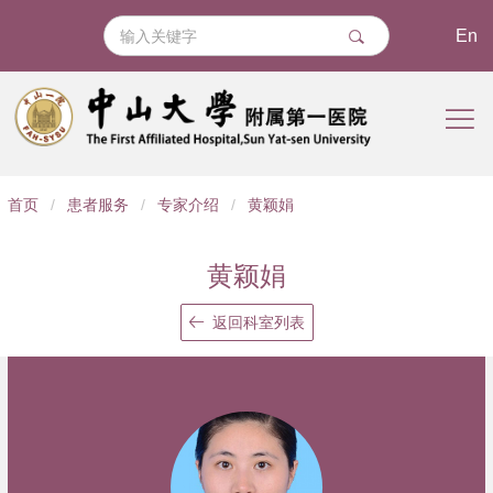
En
导
首页
/
患者服务
/
专家介绍
/
黄颖娟
航
痕
黄颖娟
迹
返回科室列表