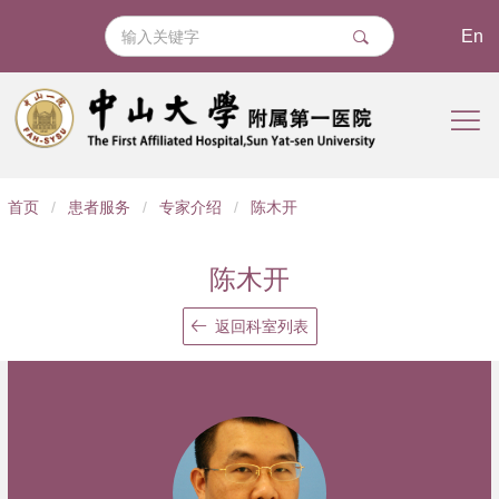
En
导
首页
/
患者服务
/
专家介绍
/
陈木开
航
痕
陈木开
迹
返回科室列表