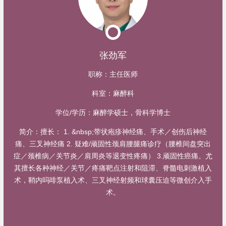
张劲军
职称：
主任医师
科室：
麻醉科
学位/学历：
麻醉学硕士，骨科学博士
简介：
擅长： 1. &nbsp;带状疱疹神经痛、手术／创伤后神经
痛、三叉神经痛 2. 疑难/顽固性颈肩腰腿痛诊疗（腰椎间盘突出
症／颈椎病／关节炎／肩周炎等退变性疼痛） 3.顽固性癌痛。尤
其擅长各种神经／关节／疼痛靶点注射和阻滞、脊髓电刺激植入
术，鞘内吗啡泵植入术、三叉神经射频和球囊压迫等微创介入手
术。