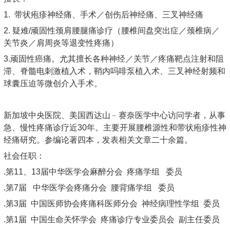
1. 带状疱疹神经痛、手术／创伤后神经痛、三叉神经痛
2. 疑难/顽固性颈肩腰腿痛诊疗（腰椎间盘突出症／颈椎病／
关节炎／肩周炎等退变性疼痛）
3.顽固性癌痛。尤其擅长各种神经／关节／疼痛靶点注射和阻
滞、脊髓电刺激植入术，鞘内吗啡泵植入术、三叉神经射频和
球囊压迫等微创介入手术。
新加坡中央医院、美国西达山﹣赛奈医学中心访问学者，从事
急、慢性疼痛诊疗近30年。主要开展腰椎源性和带状疱疹性神
经痛研究。参编论著四本，发表相关文章二十余篇。
社会任职：
.第11、13届中华医学会麻醉分会 疼痛学组 委员
.第7届 中华医学会疼痛分会 腰背痛学组 委员
.第3届 中国医师协会疼痛科医师分会 神经病理性学组 委员
.第1届 中国生命关怀学会 疼痛诊疗专业委员会 副主任委员