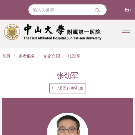
En
导
首页
/
患者服务
/
专家介绍
/
张劲军
航
痕
张劲军
迹
返回科室列表