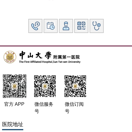
神经精神疾病杂志，2009；35（4）:208~211
脑深部电刺激术治疗帕金森病的临床应用进展.新医学，
2008；39（6）：411~412。
应用外科皮瓣修复颅骨缺损修补材料外露创面. 中华显微外科
杂志，2007；30：227~228。
毛细胞型星形细胞瘤的显微外科手术治疗. 中华显微外科杂
志，2006；29：234~235。
枕下经天幕入路显微手术切除幕下型天幕脑膜瘤. 中华显微外
科杂志，2005；28：176~177。
带蒂帽状腱膜骨膜瓣在前颅底重建中的应用. 中华显微外科杂
志，2003；26：314~316。
连头婴显微分离手术中静脉窦的处理及重建. 中华显微外科杂
志，2002；25：89~91。
官方 APP
微信服务
微信订阅
号
号
血管转流管在静脉窦脑膜瘤显微全切除术中的应用. 中华显微
外科杂志，2002；25：264~266。
医院地址
颅底肿瘤的显微外科手术治疗. 中华显微外科杂志，2001；