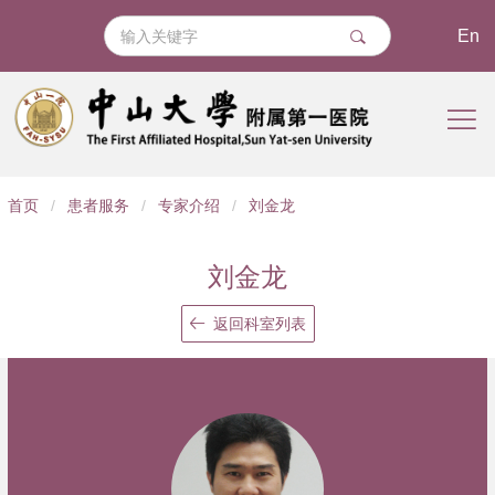
En
导
首页
/
患者服务
/
专家介绍
/
刘金龙
航
痕
刘金龙
迹
返回科室列表