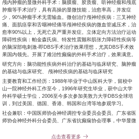
颅内肿瘤的显微外科手术：脑膜瘤、胶质瘤、听神经瘤和颅底
肿瘤等手术治疗，具有高操的显微技能，治愈率高，并发症
少，90%肿瘤手术无需输血。微创治疗颅神经疾病：三叉神经
痛、面肌痉挛和舌咽神经痛等颅神经疾病的微血管减压术，治
愈率90%以上，无死亡及严重并发症。立体定向方法治疗运动
障碍性疾病：帕金森氏病、特发性震颤和肌张力障碍性疾病等
的脑深部电刺激-即DBS手术治疗效果理想，尤其DBS手术效
果国内领先。开展了难治性癫痫的外科手术治疗，效果满意。
研究方向：脑功能性疾病外科治疗的基础与临床研究、脑肿瘤
的基础与临床研究、 颅神经疾病的基础与临床研究
主要教育和工作经历：1988年毕业于中山医科大学，留校中
山一院神经外科工作至今，1996年研究生毕业，获中山大学
外科学硕士学位，2006至今多次参加美敦力大学DBS全球培
训，到过美国、德国、香港、韩国和台湾等地参观学习。
社会兼职：中国医师协会神经调控专业委员会委员、广东省医
师协会神经外科分会委员、广东省抗癫痫协会理事，中华显微
外科杂志通信编委，广东省科技计划项目评审专家。
点击查看更多
论著：脑深部电刺激治疗帕金森病近期疗效的初步探讨. 中国