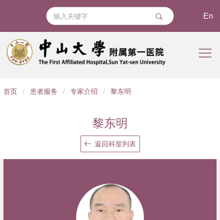
En
导
首页
/
患者服务
/
专家介绍
/
黎东明
航
痕
黎东明
迹
返回科室列表