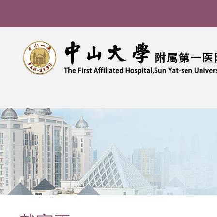
导
航
痕