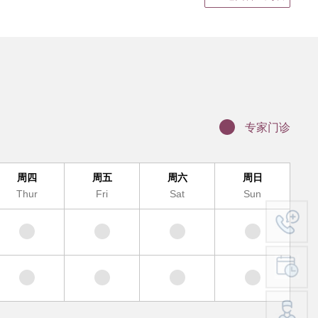
静脉输液
结果领取、电子病历打印
证明书、病假单盖章
联网医院复诊
科（MDT)诊疗办理流程
专家门诊
办理入院手续
服务及提供地点
周四
周五
周六
周日
Thur
Fri
Sat
Sun