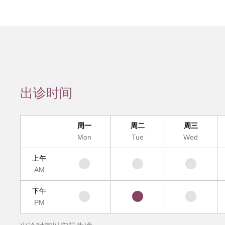
会员服务
检验/检查
疾病诊断
互
疑难疾病多学
出诊时间
便民
周一
周二
周三
Mon
Tue
Wed
上午
AM
下午
PM