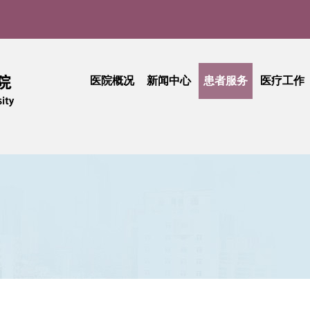
医院概况
新闻中心
患者服务
医疗工作
医院介绍
医院新闻
门诊就医指南
医疗动
实
现任领导
媒体聚焦
患者中心
技术创
品牌文化
学术活动
出诊查询
护理天
医院公告
专科介绍
专题活
采购公告
专家介绍
综合信息
活动简讯
健康科普
门诊收费
期刊中心
相关文件
民主管理
工会活动
抽