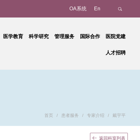
OA系统
En
医学教育
科学研究
管理服务
国际合作
医院党建
态
名认证、注册
教育动态
科研动态
树立和践行正确政绩观学习教育
管理成果
外事动态
人才招聘
新
预约/挂号
本科教育
研究平台
中央八项规定精神学习教育
国家级
外事故事
正在进行的招聘
招聘公告
地
就诊报到
研究生教育
研究团队
省部级
党纪学习教育
国际合作
招聘相关重要通知
招聘系统
动
候诊区候诊
继续教育
学习贯彻习近平新时代中国特色社会主义思想主题教育
重要成果
厅局级
历史招聘信息
招聘动态
交费、退费
学习贯彻党的二十大精神
校级
清单和电子票据获取
基层党建
检查
廉洁教育
首页
/
患者服务
/
专家介绍
/
戴宇平
取药
职工之家
血、注射、治疗
青年时空
返回科室列表