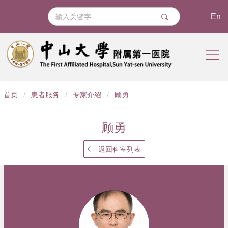
En
导
首页
/
患者服务
/
专家介绍
/
顾勇
航
痕
顾勇
迹
返回科室列表