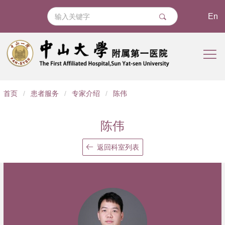
En
导
首页
/
患者服务
/
专家介绍
/
陈伟
航
痕
陈伟
迹
返回科室列表