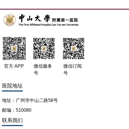
1、肝胆胰脾肿瘤的外科治疗；
2、胆道、胰腺、肝脏恶性肿瘤复发和转移的基础与临床研
究；
主持省级科研基金2项。
（二）、发表论文
发表SCI收录英文文章50余篇，其中以第一/通讯作者发表4
篇。以第一作者发表中文临床论文近10篇。专著：
1. 《实用外科医嘱手册（第2版）》，中国协和医科大学出版
社，2016.10
2. 《肝豆状核变性（Wilson病）》，人民卫生出版社，
官方 APP
微信服务
微信订阅
2012.7
号
号
（三）、其他主要工作成绩（比如获奖情况）：
医院地址
专利1项：一种双向腔镜缝合装置（ZL 2017 2 0107214.8）。
获广州市科技进步二等奖1项。获中山一院优秀党务工作者、
优秀教师等。
地址：广州市中山二路58号
邮编：510080
联系我们