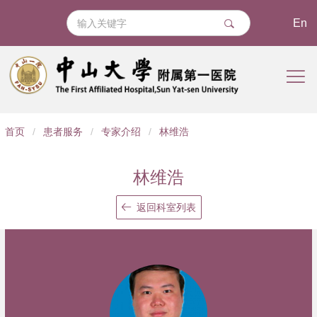
En
导
首页
/
患者服务
/
专家介绍
/
林维浩
航
痕
林维浩
迹
返回科室列表