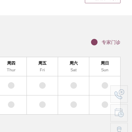
静脉输液
结果领取、电子病历打印
证明书、病假单盖章
联网医院复诊
专家门诊
科（MDT)诊疗办理流程
办理入院手续
周四
周五
周六
周日
服务及提供地点
Thur
Fri
Sat
Sun