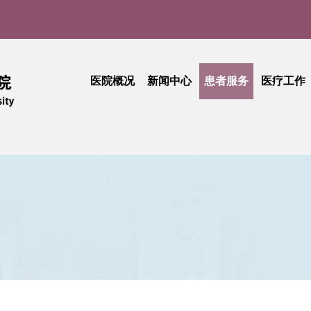
医院概况
新闻中心
患者服务
医疗工作
医院介绍
医院新闻
门诊就医指南
医疗动
实
现任领导
媒体聚焦
患者中心
技术创
品牌文化
学术活动
出诊查询
护理天
医院公告
专科介绍
专题活
采购公告
专家介绍
综合信息
活动简讯
健康科普
门诊收费
期刊中心
相关文件
民主管理
工会活动
抽