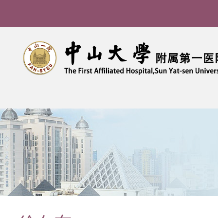
导
航
痕