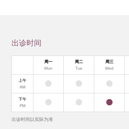
会员服务
检验/检查
疾病诊断
互
出诊时间
疑难疾病多学
周一
周二
周三
便民
Mon
Tue
Wed
上午
AM
下午
PM
出诊时间以实际为准