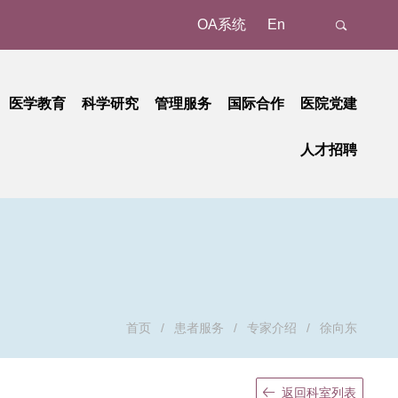
OA系统
En
医学教育
科学研究
管理服务
国际合作
医院党建
态
名认证、注册
教育动态
科研动态
树立和践行正确政绩观学习教育
管理成果
外事动态
人才招聘
新
预约/挂号
本科教育
研究平台
中央八项规定精神学习教育
国家级
外事故事
正在进行的招聘
招聘公告
地
就诊报到
研究生教育
研究团队
省部级
党纪学习教育
国际合作
招聘相关重要通知
招聘系统
动
候诊区候诊
继续教育
学习贯彻习近平新时代中国特色社会主义思想主题教育
重要成果
厅局级
历史招聘信息
招聘动态
交费、退费
学习贯彻党的二十大精神
校级
清单和电子票据获取
基层党建
检查
廉洁教育
首页
/
患者服务
/
专家介绍
/
徐向东
取药
职工之家
血、注射、治疗
青年时空
返回科室列表