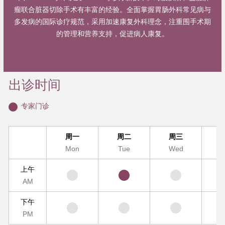
瘤联合脏器切除手术有丰富的经验。全面掌握胃肠外科常见病与
多发病的国际诊疗规范，采用加速康复外科理念，注重围手术期
的管理和营养支持，促进病人康复。
出诊时间
专家门诊
周一
周二
周三
Mon
Tue
Wed
T
上午
AM
下午
PM