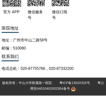
社会兼职：
中国研究型医院协会消化肿瘤分会委员
官方 APP
微信服务
微信订阅
广东省医师协会胃肠外科分会委员
号
号
广东省医学会结直肠肛门外科分会青年委员
医院地址
论著：
地址：广州市中山二路58号
以胃癌为主要方向的临床与基础研究成果发表于专业领域权威
邮编：510080
杂志Cancer Research、Cell Mol Gastroenterol Hepatol、
联系我们
Cancer Letters、Int J Cancer及国内顶级期刊。目前主持国家
自然科学基金、广东省自然科学基金、广州市科技计划等多项
研究项目。获得首批广东省杰出青年医学人才，并得到中山大
电话总机：020-87755766，020-87332200
学和中山大学附属第一医院优秀人才培养项目支持。
版权所有：中山大学附属第一医院
粤ICP备13010326号
粤公
专著：
网安44010402002954备号
参与编写《胃癌淋巴结转移》、《消化道肿瘤的诊断与治
疗》、《实用胃肠恶性肿瘤诊疗学》等专著。