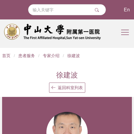
En
导
首页
/
患者服务
/
专家介绍
/
徐建波
航
痕
徐建波
迹
返回科室列表